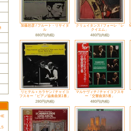
加藤恕彦 / フルート・リサイタ
クリュイタンス / フォーレ「レ
物
ル
クイエム」
880円(内税)
480円(内税)
リヒテル＋カラヤン / チャイコ
マルケヴィチ / チャイコフスキ
フスキー「ピアノ協奏曲第1番」
ー「交響曲第5番」
280円(内税)
480円(内税)
THE
LS