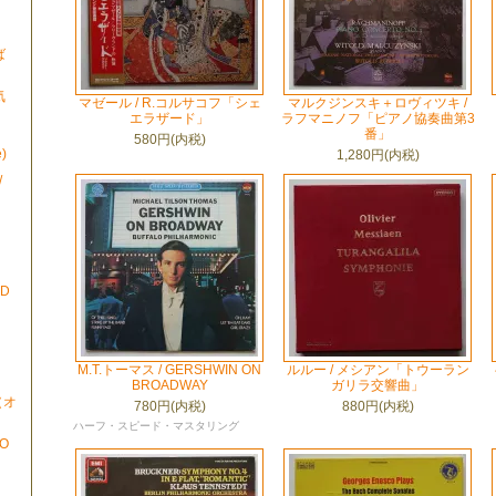
ば
気
マゼール / R.コルサコフ「シェ
マルクジンスキ＋ロヴィツキ /
エラザード」
ラフマニノフ「ピアノ協奏曲第3
番」
580円(内税)
)
1,280円(内税)
/
ND
M.T.トーマス / GERSHWIN ON
ルルー / メシアン「トウーラン
BROADWAY
ガリラ交響曲」
N（オ
780円(内税)
880円(内税)
ハーフ・スピード・マスタリング
TO