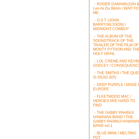
・ROGER DAMAWUZAN 
Les As Du Bénin / WAIT F
ME
・O.S.T. (JOHN
BARRY,NILSSON) /
MIDNIGHT COWBOY
・THE ALBUM OF THE
SOUNDTRACK OF THE
TRAILER OF THE FILM OF
MONTY PYTHON AND TH
HOLY GRAIL
・LOL CREME AND KEVI
GODLEY / CONSEQUENC
・THE SMITHS / THE QU
IS DEAD (EP)
・DEEP PURPLE / MADE 
EUROPE
・FLEETWOOD MAC /
HEROES ARE HARD TO
FIND
・THE GABBY PAHINUI
HAWAIIAN BAND / THE
GABBY PAHINUI HAWAIIA
BAND vol.1
・BLUE MINK / MELTING
POT