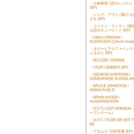
・小林麻美 / 恋のレッスン
(EP)
・シング・アウト / 愛のつ
さを (EP)
・リンリン・ランラン / 陽
な恋のキューピッド (EP)
・KING CRIMSON /
SLEEPLESS (12inch single
・タローとアルファベッツ 
ふるさと (EP)
・野口五郎 / 北回帰線
・VSOP / 高校時代 (EP)
・GEORGE HARISSON /
SOMEWHERE IN ENGLA
・BRUCE JOHNSTON /
GOING PUBLIC
・BRIAN AUGER /
AUGERNIZATION
・O.S.T./ LOST HORIZO
ープンリール）
・O.S.T. / TO BE OR NOT 
BE
・アダムス / 旧約聖書 (EP)