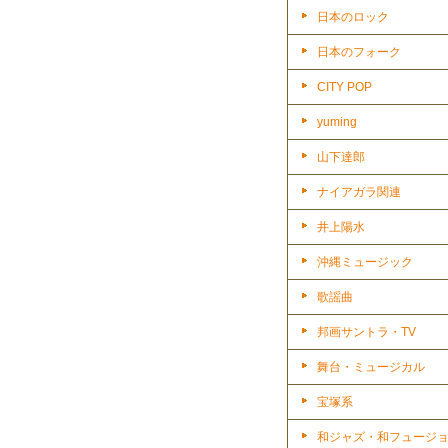
日本のロック
日本のフォーク
CITY POP
yuming
山下達郎
ナイアガラ関連
井上陽水
沖縄ミュージック
歌謡曲
邦画サントラ・TV
舞台・ミュージカル
宝塚系
和ジャズ・和フュージ