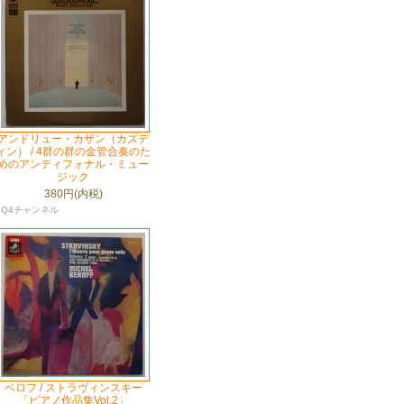
アンドリュー・カザン（カズデ
ィン） / 4群の群の金管合奏のた
めのアンティフォナル・ミュー
ジック
380円(内税)
SQ4チャンネル
ベロフ / ストラヴィンスキー
「ピアノ作品集Vol.2」