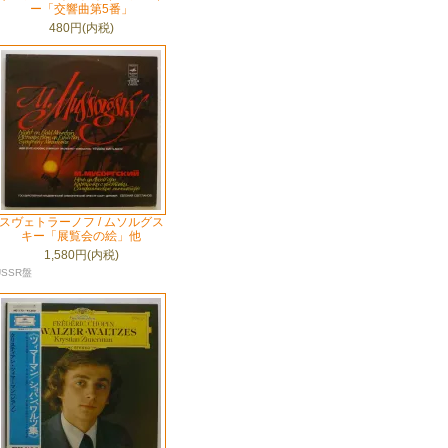
ー「交響曲第5番」
480円(内税)
スヴェトラーノフ / ムソルグス
キー「展覧会の絵」他
1,580円(内税)
USSR盤