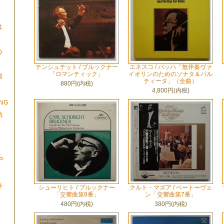
は
D
テンシュテット / ブルックナー
エネスコ / バッハ「無伴奏ヴァ
「ロマンティック」
イオリンのためのソナタ＆パル
星
ティータ」（全曲）
」
880円(内税)
4,800円(内税)
ONG
瓶
P
ト
シューリヒト / ブルックナー
クルト・マズア / ベートーヴェ
「交響曲第9番」
ン「交響曲第7番」
480円(内税)
380円(内税)