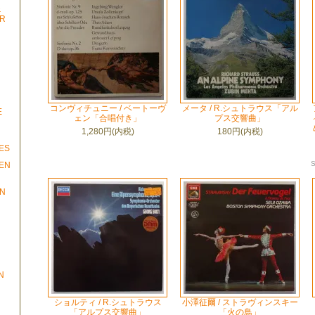
&
OR
コンヴィチュニー / ベートーヴ
メータ / R.シュトラウス「アル
E
ェン「合唱付き」
プス交響曲」
1,280円(内税)
180円(内税)
N
ES
EEN
IN
N
ショルティ / R.シュトラウス
小澤征爾 / ストラヴィンスキー
「アルプス交響曲」
「火の鳥」