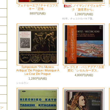
フェドセーエフ / チャイコフス
ノイマン / ドヴォルザー
キー「悲愴」
ク「新世界から」
880円(内税)
1,280円(内税)
81年。チェコスロバキア盤。
Symposium "Pro Musica
グレゴリオ・パニアグア / 古楽
Antiqua" De Prague / Musique À
変幻「レセルカーダス」
La Cour De Prague
4,800円(内税)
1,280円(内税)
シャルラン
ョン