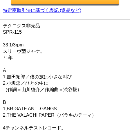
特定商取引法に基づく表記 (返品など)
テクニクス非売品
SPR-115
33 1/3rpm
スリーヴ型ジャケ。
71年
A
1,吉田拓郎／僕の旅は小さな叫び
2,小坂忠／ひとの中に
（作詞＝山川啓介／作編曲＝渋谷毅）
B
1,BRIGATE ANTI-GANGS
2,THE VALACHI PAPER（バラキのテーマ）
4チャンネルテストレコード。