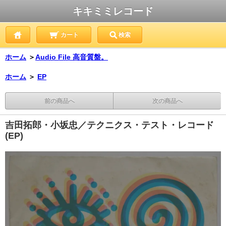
キキミミレコード
カート
検索
ホーム
＞
Audio File 高音質盤。
ホーム
＞
EP
前の商品へ
次の商品へ
吉田拓郎・小坂忠／テクニクス・テスト・レコード
(EP)