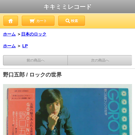
キキミミレコード
カート
検索
ホーム
＞
日本のロック
ホーム
＞
LP
前の商品へ
次の商品へ
野口五郎 / ロックの世界