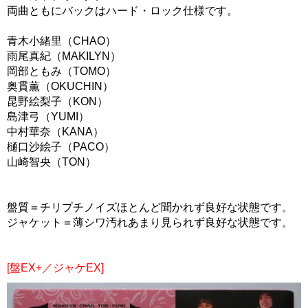
両曲ともにバックはハード・ロック仕様です。
青木小緒里（CHAO）
雨尾真紀（MAKILYN）
岡部ともみ（TOMO）
奥貫薫（OKUCHIN）
昆野絵梨子（KON）
島津弓（YUMI）
中村華奈（KANA）
樋口沙絵子（PACO）
山崎智央（TON）
盤質＝チリプチノイズほとんど聞かれず良好な状態です。
ジャケット＝薄シワ汚れあまり見られず良好な状態です。
[盤EX+／ジャケEX]