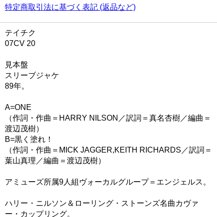
特定商取引法に基づく表記 (返品など)
テイチク
07CV 20
見本盤
スリーブジャケ
89年。
A=ONE
（作詞・作曲＝HARRY NILSON／訳詞＝真名杏樹／編曲＝
渡辺茂樹）
B=黒く塗れ！
（作詞・作曲＝MICK JAGGER,KEITH RICHARDS／訳詞＝
葉山真理／編曲＝渡辺茂樹）
アミューズ所属9人組ヴォーカルグループ＝エンジェルス。
ハリー・ニルソン＆ローリング・ストーンズ名曲カヴァ
ー・カップリング。