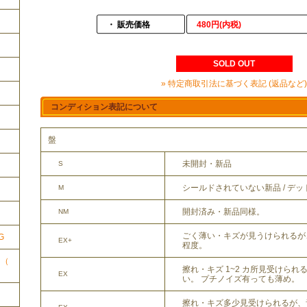
・ 販売価格
480円(内税)
SOLD OUT
» 特定商取引法に基づく表記 (返品など)
コンディション表記について
盤
未開封・新品
S
シールドされていない新品 / デ
M
ク
開封済み・新品同様。
NM
ごく薄い・キズが見うけられるが
G
EX+
程度。
ク（
擦れ・キズ 1~2 カ所見受けら
EX
い。 プチノイズ有っても薄め。
擦れ・キズ多少見受けられるが、