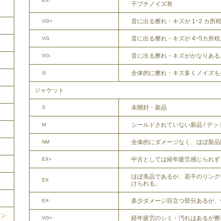
EX-
干プチノイズ有
音に出る擦れ・キズが 1~2 カ所
VG+
音に出る擦れ・キズが 4~5カ所
VG
音に出る擦れ・キズがかなりある
VG-
全体的に擦れ・キズ多くノイズも
G
ジャケット
未開封・新品
S
シールドされていない新品 / デ
M
全体的にダメージなく、ほぼ新品
NM
中古としては経年疲労感じられず
EX+
ほぼ美品であるが、若干のリング
EX
けられる。
多少ダメージ目立つ部分あるが、
EX-
ョン
経年疲労のシミ・汚れはあるが擦
VG+