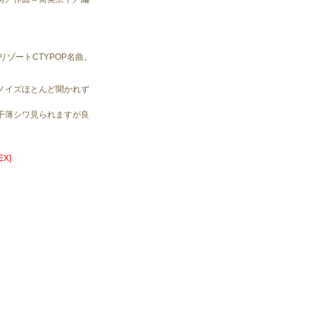
リゾートCTYPOP名曲。
ノイズほとんど聞かれず
。
干薄シワ見られますが良
X]