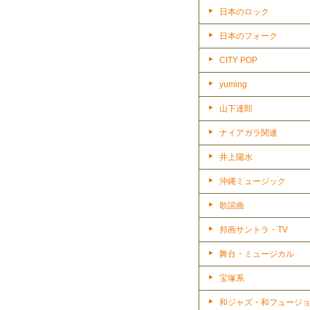
日本のロック
日本のフォーク
CITY POP
yuming
山下達郎
ナイアガラ関連
井上陽水
沖縄ミュージック
歌謡曲
邦画サントラ・TV
舞台・ミュージカル
宝塚系
和ジャズ・和フュージ