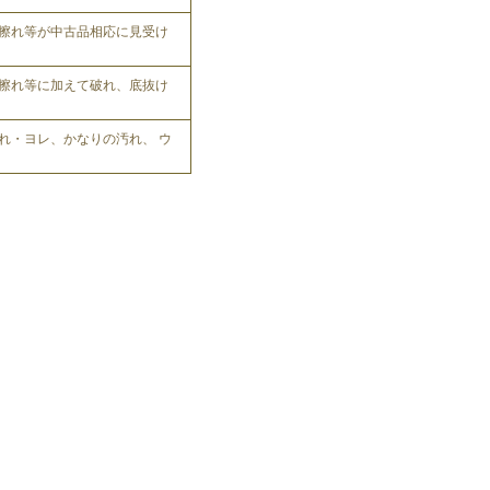
擦れ等が中古品相応に見受け
擦れ等に加えて破れ、底抜け
れ・ヨレ、かなりの汚れ、 ウ