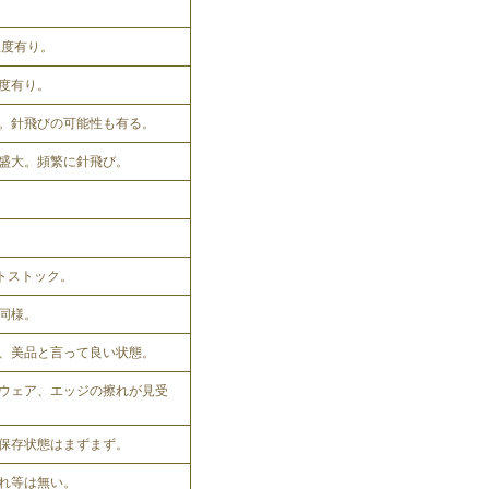
程度有り。
程度有り。
。針飛びの可能性も有る。
盛大。頻繁に針飛び。
ットストック。
同様。
、美品と言って良い状態。
ウェア、エッジの擦れが見受
保存状態はまずまず。
れ等は無い。