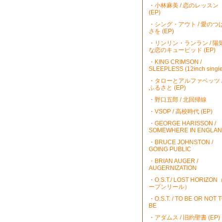
・小林麻美 / 恋のレッスン
(EP)
・シング・アウト / 愛のつ
さを (EP)
・リンリン・ランラン / 陽
な恋のキューピッド (EP)
・KING CRIMSON /
SLEEPLESS (12inch single
・タローとアルファベッツ 
ふるさと (EP)
・野口五郎 / 北回帰線
・VSOP / 高校時代 (EP)
・GEORGE HARISSON /
SOMEWHERE IN ENGLA
・BRUCE JOHNSTON /
GOING PUBLIC
・BRIAN AUGER /
AUGERNIZATION
・O.S.T./ LOST HORIZO
ープンリール）
・O.S.T. / TO BE OR NOT 
BE
・アダムス / 旧約聖書 (EP)