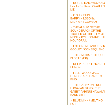
・ROGER DAMAWUZAN 
Les As Du Bénin / WAIT F
ME
・O.S.T. (JOHN
BARRY,NILSSON) /
MIDNIGHT COWBOY
・THE ALBUM OF THE
SOUNDTRACK OF THE
TRAILER OF THE FILM OF
MONTY PYTHON AND TH
HOLY GRAIL
・LOL CREME AND KEVI
GODLEY / CONSEQUENC
・THE SMITHS / THE QU
IS DEAD (EP)
・DEEP PURPLE / MADE 
EUROPE
・FLEETWOOD MAC /
HEROES ARE HARD TO
FIND
・THE GABBY PAHINUI
HAWAIIAN BAND / THE
GABBY PAHINUI HAWAIIA
BAND vol.1
・BLUE MINK / MELTING
POT