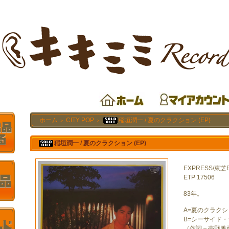
ホーム
CITY POP
稲垣潤一 / 夏のクラクション (EP)
＞
＞
稲垣潤一 / 夏のクラクション (EP)
EXPRESS/東芝E
ETP 17506
83年。
A=夏のクラクシ
B=シーサイド
（作詞＝売野雅