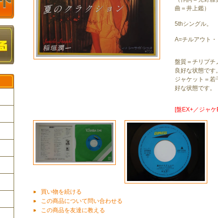
曲＝井上鑑）
5thシングル。
A=チルアウト・
盤質＝チリプチ
良好な状態です
ジャケット＝若
好な状態です。
[盤EX+／ジャケE
ク
買い物を続ける
この商品について問い合わせる
この商品を友達に教える