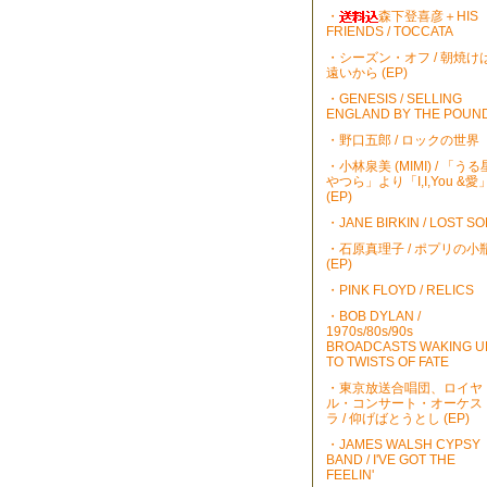
・
森下登喜彦＋HIS
FRIENDS / TOCCATA
・シーズン・オフ / 朝焼け
遠いから (EP)
・GENESIS / SELLING
ENGLAND BY THE POUN
・野口五郎 / ロックの世界
・小林泉美 (MIMI) / 「うる
やつら」より「I,I,You &愛
(EP)
・JANE BIRKIN / LOST S
・石原真理子 / ポプリの小
(EP)
・PINK FLOYD / RELICS
・BOB DYLAN /
1970s/80s/90s
BROADCASTS WAKING U
TO TWISTS OF FATE
・東京放送合唱団、ロイヤ
ル・コンサート・オーケス
ラ / 仰げばとうとし (EP)
・JAMES WALSH CYPSY
BAND / I'VE GOT THE
FEELIN'