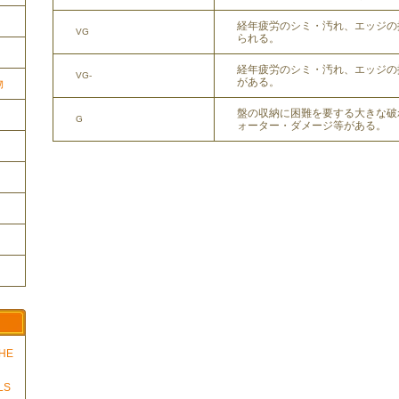
経年疲労のシミ・汚れ、エッジの
VG
られる。
経年疲労のシミ・汚れ、エッジの
VG-
がある。
物
盤の収納に困難を要する大きな破
G
ォーター・ダメージ等がある。
THE
LS