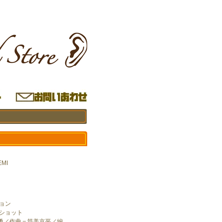
MI
ョン
・ショット
勇／作曲＝筒美京平／編