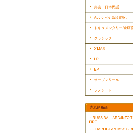
邦楽・日本民謡
Audio File 高音質盤。
ドキュメンタリー/企画
クラシック
X'MAS
LP
EP
オープンリール
ソノシート
売れ筋商品
・RUSS BALLARD/INTO 
FIRE
・CHARLIE/FANTASY GIR