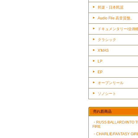
邦楽・日本民謡
Audio File 高音質盤。
ドキュメンタリー/企画
クラシック
X'MAS
LP
EP
オープンリール
ソノシート
売れ筋商品
・RUSS BALLARD/INTO 
FIRE
・CHARLIE/FANTASY GIR