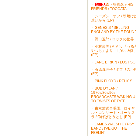
・
森下登喜彦＋HIS
FRIENDS / TOCCATA
・シーズン・オフ / 朝焼け
遠いから (EP)
・GENESIS / SELLING
ENGLAND BY THE POUN
・野口五郎 / ロックの世界
・小林泉美 (MIMI) / 「うる
やつら」より「I,I,You &愛
(EP)
・JANE BIRKIN / LOST S
・石原真理子 / ポプリの小
(EP)
・PINK FLOYD / RELICS
・BOB DYLAN /
1970s/80s/90s
BROADCASTS WAKING U
TO TWISTS OF FATE
・東京放送合唱団、ロイヤ
ル・コンサート・オーケス
ラ / 仰げばとうとし (EP)
・JAMES WALSH CYPSY
BAND / I'VE GOT THE
FEELIN'