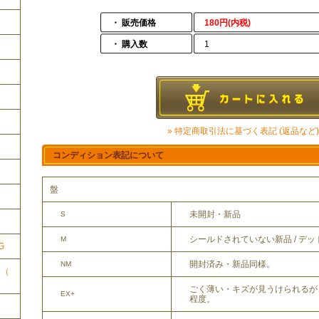
・ 販売価格
180円(内税)
・ 購入数
1
» 特定商取引法に基づく表記 (返品など)
コンディション表記について
盤
ク
未開封・新品
S
シールドされていない新品 / デ
M
G
開封済み・新品同様。
NM
ク（
ごく薄い・キズが見うけられるが
EX+
程度。