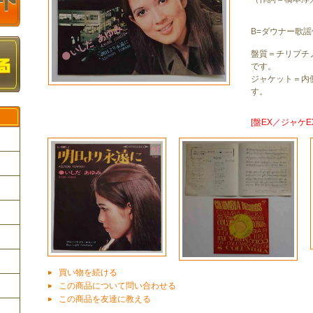
B=ダウナー歌
盤質＝チリプチ
です。
ジャケット＝内
す。
[盤EX／ジャケEX
ク
買い物を続ける
この商品について問い合わせる
この商品を友達に教える