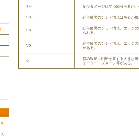
多少ダメージ目立つ部分あるが、
EX-
経年疲労のシミ・汚れはあるが擦
VG+
経年疲労のシミ・汚れ、エッジの
物
VG
られる。
経年疲労のシミ・汚れ、エッジの
VG-
がある。
盤の収納に困難を要する大きな破
G
ォーター・ダメージ等がある。
THE
LS