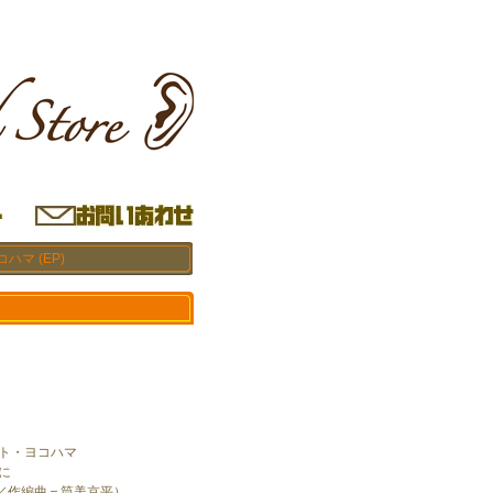
ハマ (EP)
イト・ヨコハマ
に
／作編曲＝筒美京平）