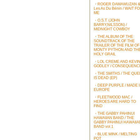
・ROGER DAMAWUZAN 
Les As Du Bénin / WAIT F
ME
・O.S.T. (JOHN
BARRY,NILSSON) /
MIDNIGHT COWBOY
・THE ALBUM OF THE
SOUNDTRACK OF THE
TRAILER OF THE FILM OF
MONTY PYTHON AND TH
HOLY GRAIL
・LOL CREME AND KEVI
GODLEY / CONSEQUENC
・THE SMITHS / THE QU
IS DEAD (EP)
・DEEP PURPLE / MADE 
EUROPE
・FLEETWOOD MAC /
HEROES ARE HARD TO
FIND
・THE GABBY PAHINUI
HAWAIIAN BAND / THE
GABBY PAHINUI HAWAIIA
BAND vol.1
・BLUE MINK / MELTING
POT