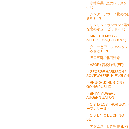
・小林麻美 / 恋のレッスン
(EP)
・シング・アウト / 愛のつ
さを (EP)
・リンリン・ランラン / 陽
な恋のキューピッド (EP)
・KING CRIMSON /
SLEEPLESS (12inch single
・タローとアルファベッツ 
ふるさと (EP)
・野口五郎 / 北回帰線
・VSOP / 高校時代 (EP)
・GEORGE HARISSON /
SOMEWHERE IN ENGLA
・BRUCE JOHNSTON /
GOING PUBLIC
・BRIAN AUGER /
AUGERNIZATION
・O.S.T./ LOST HORIZO
ープンリール）
・O.S.T. / TO BE OR NOT 
BE
・アダムス / 旧約聖書 (EP)