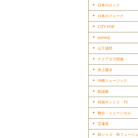
日本のロック
日本のフォーク
CITY POP
yuming
山下達郎
ナイアガラ関連
井上陽水
沖縄ミュージック
歌謡曲
邦画サントラ・TV
舞台・ミュージカル
宝塚系
和ジャズ・和フュージ