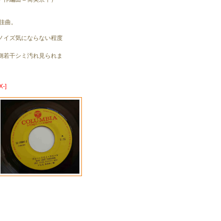
謡佳曲。
ノイズ気にならない程度
側若干シミ汚れ見られま
-]