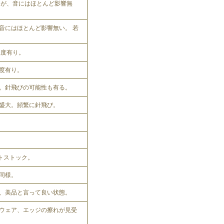
れるが、音にはほとんど影響無
音にはほとんど影響無い。 若
程度有り。
程度有り。
。針飛びの可能性も有る。
盛大。頻繁に針飛び。
ットストック。
同様。
、美品と言って良い状態。
ウェア、エッジの擦れが見受