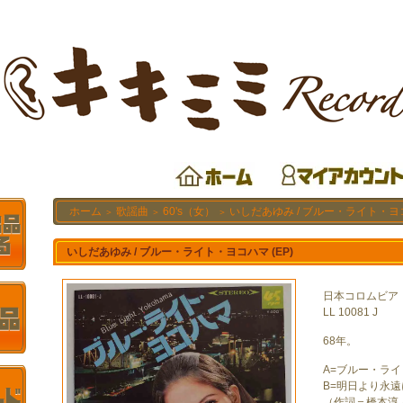
ホーム
歌謡曲
60's（女）
いしだあゆみ / ブルー・ライト・ヨコ
＞
＞
＞
いしだあゆみ / ブルー・ライト・ヨコハマ (EP)
日本コロムビア
LL 10081 J
68年。
A=ブルー・ラ
B=明日より永遠
（作詞＝橋本淳