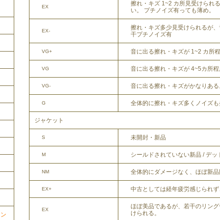
擦れ・キズ 1~2 カ所見受けら
EX
い。 プチノイズ有っても薄め。
擦れ・キズ多少見受けられるが、
EX-
干プチノイズ有
音に出る擦れ・キズが 1~2 カ所
VG+
音に出る擦れ・キズが 4~5カ所
VG
音に出る擦れ・キズがかなりある
VG-
全体的に擦れ・キズ多くノイズも
G
ジャケット
未開封・新品
S
シールドされていない新品 / デ
M
全体的にダメージなく、ほぼ新品
NM
中古としては経年疲労感じられず
EX+
ほぼ美品であるが、若干のリング
EX
けられる。
ョン