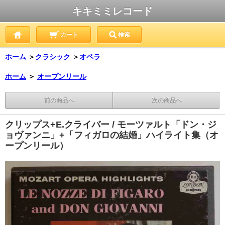
キキミミレコード
カート
検索
ホーム
＞
クラシック
＞
オペラ
ホーム
＞
オープンリール
前の商品へ
次の商品へ
クリップス+E.クライバー / モーツァルト「ドン・ジ
ョヴァンニ」+「フィガロの結婚」ハイライト集（オ
ープンリール）