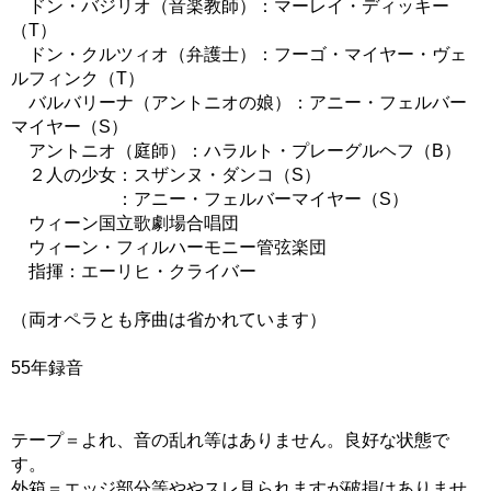
ドン・バジリオ（音楽教師）：マーレイ・ディッキー
（T）
ドン・クルツィオ（弁護士）：フーゴ・マイヤー・ヴェ
ルフィンク（T）
バルバリーナ（アントニオの娘）：アニー・フェルバー
マイヤー（S）
アントニオ（庭師）：ハラルト・プレーグルヘフ（B）
２人の少女：スザンヌ・ダンコ（S）
：アニー・フェルバーマイヤー（S）
ウィーン国立歌劇場合唱団
ウィーン・フィルハーモニー管弦楽団
指揮：エーリヒ・クライバー
（両オペラとも序曲は省かれています）
55年録音
テープ＝よれ、音の乱れ等はありません。良好な状態で
す。
外箱＝エッジ部分等ややスレ見られますが破損はありませ