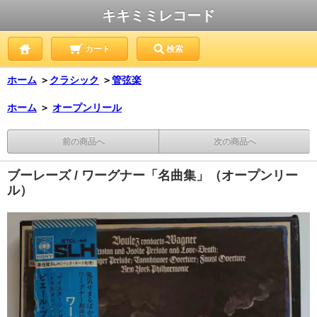
キキミミレコード
カート
検索
ホーム
＞
クラシック
＞
管弦楽
ホーム
＞
オープンリール
前の商品へ
次の商品へ
ブーレーズ / ワーグナー「名曲集」（オープンリー
ル）