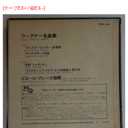
[テープEX+ / 箱EX--]