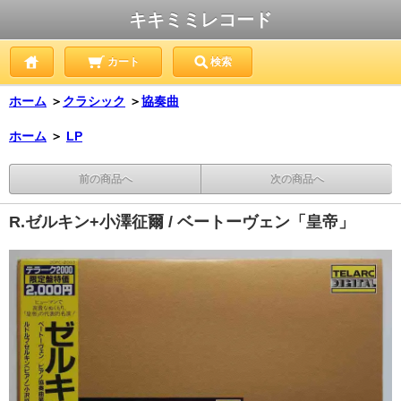
キキミミレコード
カート
検索
ホーム
＞
クラシック
＞
協奏曲
ホーム
＞
LP
前の商品へ
次の商品へ
R.ゼルキン+小澤征爾 / ベートーヴェン「皇帝」