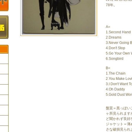
78年。
A=
1.Second Hand
2.Dreams
3.Never Going 
4.Don't Stop
5.Go Your Own
6.Songbird
B=
1.The Chain
2.You Make Lov
ク
3.I Don't Want 
4.Oh Daddy
5.Gold Dust W
盤質＝黒っぽい
ヶ所見られます
ど聞かれず良好
ジャケット＝薄
さな破損見られ