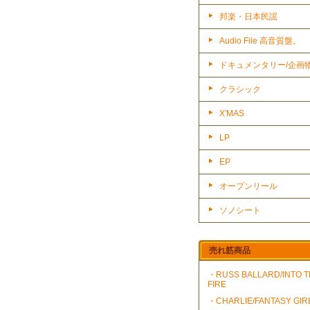
邦楽・日本民謡
Audio File 高音質盤。
ドキュメンタリー/企画
クラシック
X'MAS
LP
EP
オープンリール
ソノシート
売れ筋商品
・RUSS BALLARD/INTO 
FIRE
・CHARLIE/FANTASY GIR