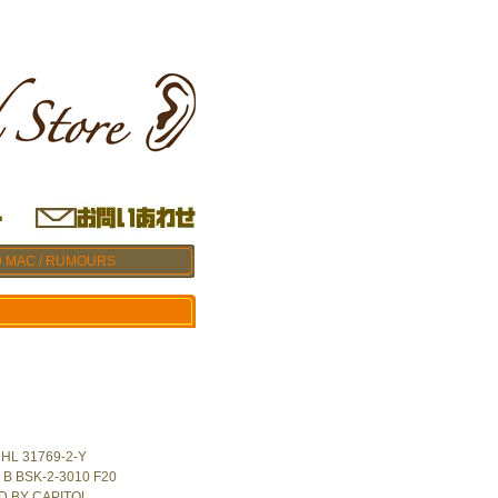
 MAC / RUMOURS
 HL 31769-2-Y
B BSK-2-3010 F20
D BY CAPITOL