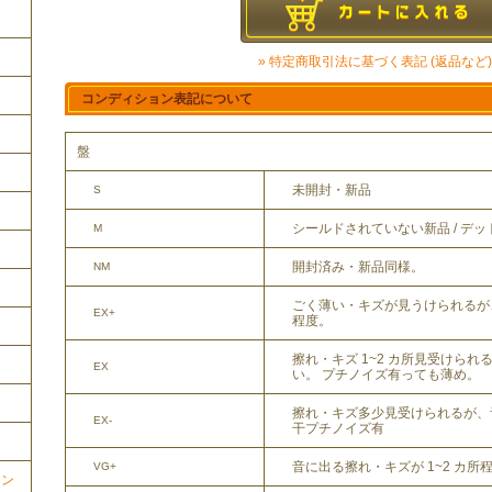
» 特定商取引法に基づく表記 (返品など)
コンディション表記について
盤
未開封・新品
S
シールドされていない新品 / デ
M
開封済み・新品同様。
NM
ごく薄い・キズが見うけられるが
EX+
程度。
擦れ・キズ 1~2 カ所見受けら
EX
い。 プチノイズ有っても薄め。
擦れ・キズ多少見受けられるが、
EX-
干プチノイズ有
音に出る擦れ・キズが 1~2 カ所
VG+
ョン