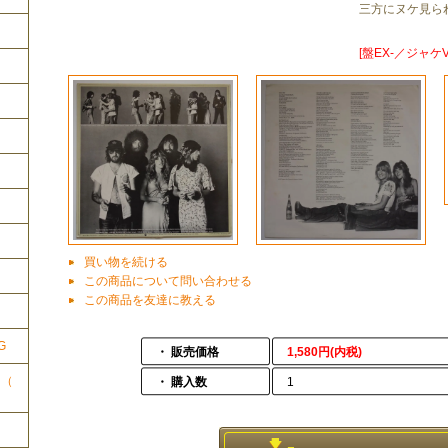
三方にヌケ見ら
[盤EX-／ジャケV
買い物を続ける
ク
この商品について問い合わせる
この商品を友達に教える
G
・ 販売価格
1,580円(内税)
ク（
・ 購入数
1