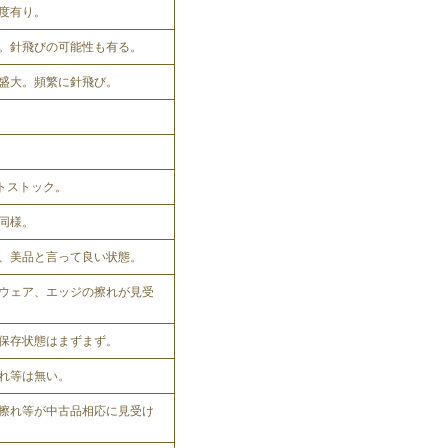
程度有り。
。針飛びの可能性も有る。
盛大。頻繁に針飛び。
ットストック。
同様。
、美品と言って良い状態。
ウェア、エッジの擦れが見受
保存状態はまずまず。
れ等は無い。
擦れ等が中古品相応に見受け