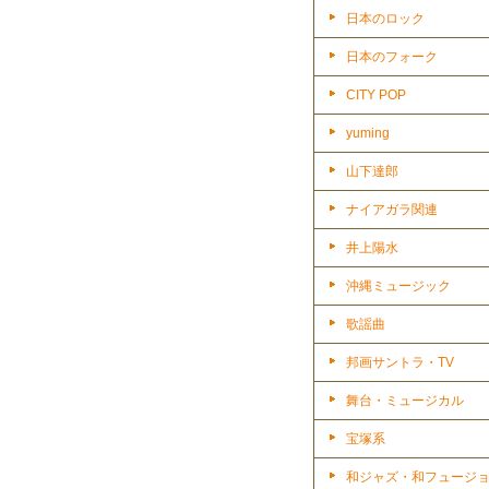
日本のロック
日本のフォーク
CITY POP
yuming
山下達郎
ナイアガラ関連
井上陽水
沖縄ミュージック
歌謡曲
邦画サントラ・TV
舞台・ミュージカル
宝塚系
和ジャズ・和フュージ