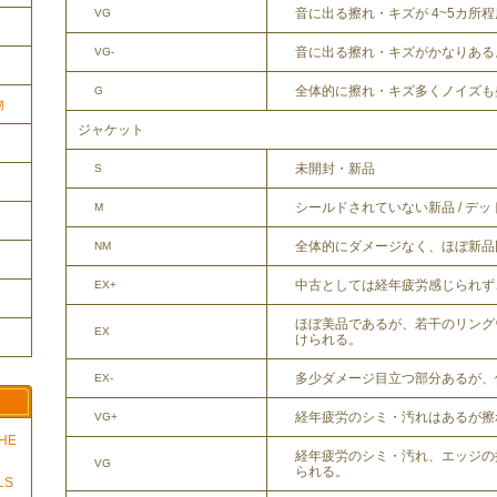
音に出る擦れ・キズが 4~5カ所
VG
音に出る擦れ・キズがかなりある
VG-
全体的に擦れ・キズ多くノイズも
G
物
ジャケット
未開封・新品
S
シールドされていない新品 / デ
M
全体的にダメージなく、ほぼ新品
NM
中古としては経年疲労感じられず
EX+
ほぼ美品であるが、若干のリング
EX
けられる。
多少ダメージ目立つ部分あるが、
EX-
経年疲労のシミ・汚れはあるが擦
VG+
THE
経年疲労のシミ・汚れ、エッジの
VG
られる。
LS