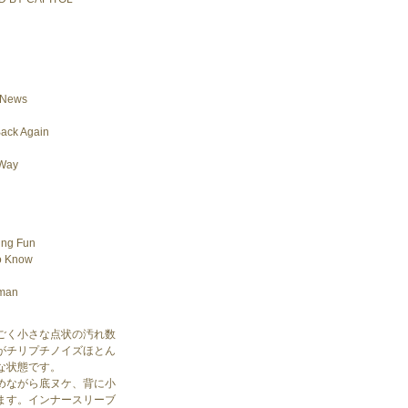
 News
Back Again
 Way
ing Fun
To Know
oman
ごく小さな点状の汚れ数
がチリプチノイズほとん
な状態です。
めながら底ヌケ、背に小
ます。インナースリーブ