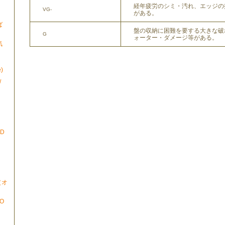
経年疲労のシミ・汚れ、エッジの
VG-
がある。
ば
盤の収納に困難を要する大きな破
G
ォーター・ダメージ等がある。
気
)
/
ND
N（オ
TO