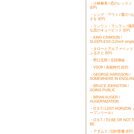
・小林麻美 / 恋のレッスン
(EP)
・シング・アウト / 愛のつ
さを (EP)
・リンリン・ランラン / 陽
な恋のキューピッド (EP)
・KING CRIMSON /
SLEEPLESS (12inch single
・タローとアルファベッツ 
ふるさと (EP)
・野口五郎 / 北回帰線
・VSOP / 高校時代 (EP)
・GEORGE HARISSON /
SOMEWHERE IN ENGLA
・BRUCE JOHNSTON /
GOING PUBLIC
・BRIAN AUGER /
AUGERNIZATION
・O.S.T./ LOST HORIZO
ープンリール）
・O.S.T. / TO BE OR NOT 
BE
・アダムス / 旧約聖書 (EP)