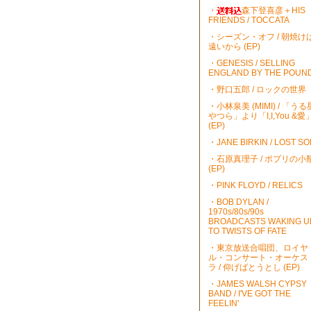
・
森下登喜彦＋HIS
FRIENDS / TOCCATA
・シーズン・オフ / 朝焼け
遠いから (EP)
・GENESIS / SELLING
ENGLAND BY THE POUN
・野口五郎 / ロックの世界
・小林泉美 (MIMI) / 「うる
やつら」より「I,I,You &愛
(EP)
・JANE BIRKIN / LOST S
・石原真理子 / ポプリの小
(EP)
・PINK FLOYD / RELICS
・BOB DYLAN /
1970s/80s/90s
BROADCASTS WAKING U
TO TWISTS OF FATE
・東京放送合唱団、ロイヤ
ル・コンサート・オーケス
ラ / 仰げばとうとし (EP)
・JAMES WALSH CYPSY
BAND / I'VE GOT THE
FEELIN'