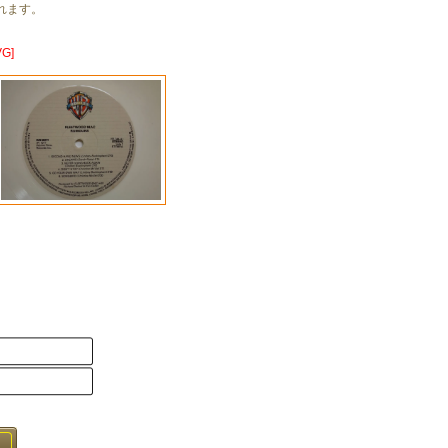
れます。
G]