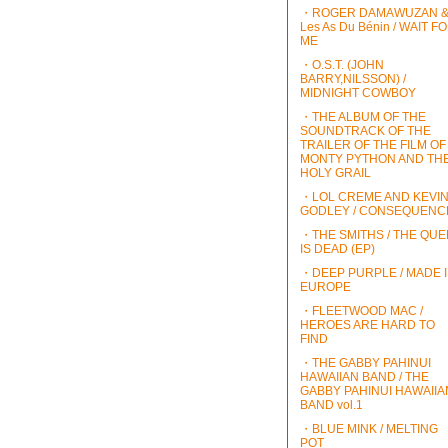
・ROGER DAMAWUZAN 
Les As Du Bénin / WAIT F
ME
・O.S.T. (JOHN
BARRY,NILSSON) /
MIDNIGHT COWBOY
・THE ALBUM OF THE
SOUNDTRACK OF THE
TRAILER OF THE FILM OF
MONTY PYTHON AND TH
HOLY GRAIL
・LOL CREME AND KEVI
GODLEY / CONSEQUENC
・THE SMITHS / THE QU
IS DEAD (EP)
・DEEP PURPLE / MADE 
EUROPE
・FLEETWOOD MAC /
HEROES ARE HARD TO
FIND
・THE GABBY PAHINUI
HAWAIIAN BAND / THE
GABBY PAHINUI HAWAIIA
BAND vol.1
・BLUE MINK / MELTING
POT