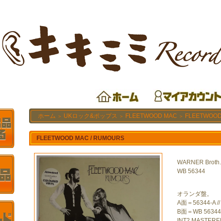
ホーム
UKロック&ポップス
FLEETWOOD MAC
FLEETWOOD
＞
＞
＞
FLEETWOOD MAC / RUMOURS
WARNER Broth.
WB 56344
オランダ盤。
A面＝56344-A //
B面＝WB 56344 
INT2 MASTERE