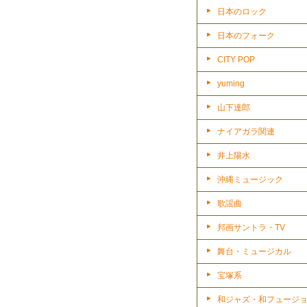
日本のロック
日本のフォーク
CITY POP
yuming
山下達郎
ナイアガラ関連
井上陽水
沖縄ミュージック
歌謡曲
邦画サントラ・TV
舞台・ミュージカル
宝塚系
和ジャズ・和フュージ