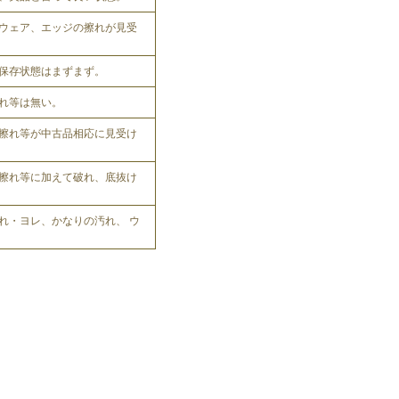
ウェア、エッジの擦れが見受
保存状態はまずまず。
れ等は無い。
擦れ等が中古品相応に見受け
擦れ等に加えて破れ、底抜け
れ・ヨレ、かなりの汚れ、 ウ