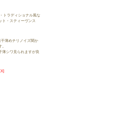
ン・トラディショナル風な
ット・スティーヴンス
若干薄めチリノイズ聞か
す。
干薄シワ見られますが良
X]