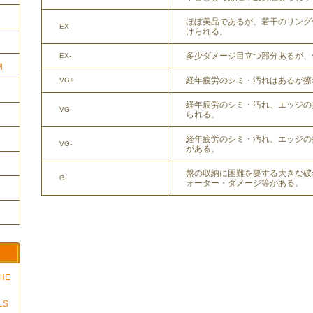
ほぼ美品であるが、若干のリング
EX
けられる。
多少ダメージ目立つ部分あるが、
EX-
物
経年疲労のシミ・汚れはあるが擦
VG+
経年疲労のシミ・汚れ、エッジの
VG
られる。
経年疲労のシミ・汚れ、エッジの
VG-
がある。
盤の収納に困難を要する大きな破
G
ォーター・ダメージ等がある。
THE
LS