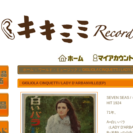
ホーム
ワールド・ミュージック
GIGLIOLA CINQUETTI / LADY 
＞
＞
GIGLIOLA CINQUETTI / LADY D'ARBANVILLE(EP)
SEVEN SEAS 
HIT 1924
71年。
A=白いバラ
（LADY D'ARB
B=羊飼いの少女