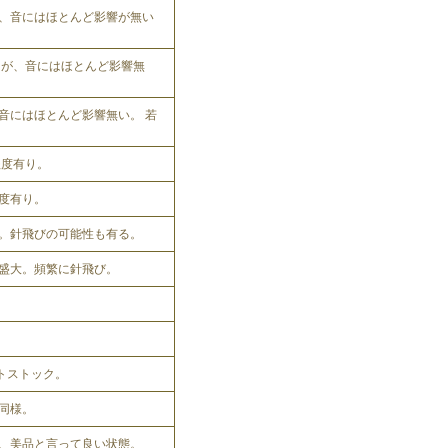
、音にはほとんど影響が無い
れるが、音にはほとんど影響無
音にはほとんど影響無い。 若
程度有り。
程度有り。
。針飛びの可能性も有る。
盛大。頻繁に針飛び。
ットストック。
同様。
、美品と言って良い状態。