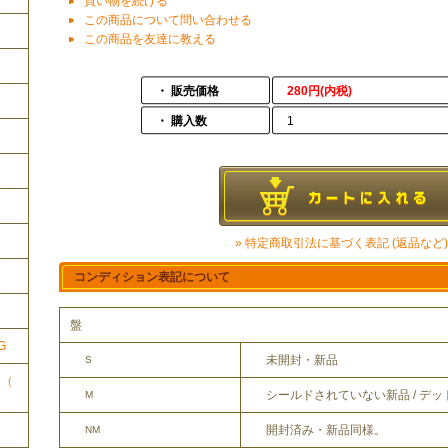
買い物を続ける
この商品について問い合わせる
この商品を友達に教える
・ 販売価格
280円(内税)
・ 購入数
1
» 特定商取引法に基づく表記 (返品など)
ク
コンディション表記について
盤
G
未開封・新品
S
ク（
シールドされていない新品 / デ
M
開封済み・新品同様。
NM