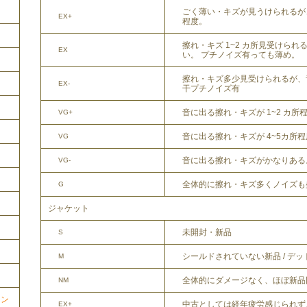
ごく薄い・キズが見うけられるが
EX+
程度。
擦れ・キズ 1~2 カ所見受けら
EX
い。 プチノイズ有っても薄め。
擦れ・キズ多少見受けられるが、
EX-
干プチノイズ有
音に出る擦れ・キズが 1~2 カ所
VG+
音に出る擦れ・キズが 4~5カ所
VG
音に出る擦れ・キズがかなりある
VG-
全体的に擦れ・キズ多くノイズも
G
ジャケット
未開封・新品
S
シールドされていない新品 / デ
M
全体的にダメージなく、ほぼ新品
NM
ョン
中古としては経年疲労感じられず
EX+