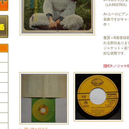
（LA PASTRA）
A=ユーロピア
楽曲ですがキャ
作！
盤質＝B面冒頭
れる部分ありま
ジャケット＝若
好な状態です。
[盤EX-／ジャケE
ク