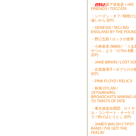
・
森下登喜彦＋HIS
FRIENDS / TOCCATA
・シーズン・オフ / 朝焼け
遠いから (EP)
・GENESIS / SELLING
ENGLAND BY THE POUN
・野口五郎 / ロックの世界
・小林泉美 (MIMI) / 「うる
やつら」より「I,I,You &愛
(EP)
・JANE BIRKIN / LOST S
・石原真理子 / ポプリの小
(EP)
・PINK FLOYD / RELICS
・BOB DYLAN /
1970s/80s/90s
BROADCASTS WAKING U
TO TWISTS OF FATE
・東京放送合唱団、ロイヤ
ル・コンサート・オーケス
ラ / 仰げばとうとし (EP)
・JAMES WALSH CYPSY
BAND / I'VE GOT THE
FEELIN'