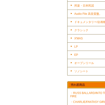
邦楽・日本民謡
Audio File 高音質盤。
ドキュメンタリー/企画
クラシック
X'MAS
LP
EP
オープンリール
ソノシート
売れ筋商品
・RUSS BALLARD/INTO 
FIRE
・CHARLIE/FANTASY GIR