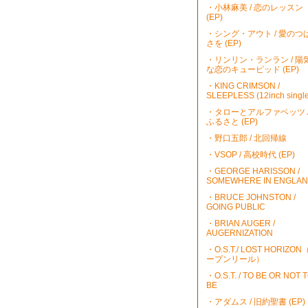
・小林麻美 / 恋のレッスン
(EP)
・シング・アウト / 愛のつ
さを (EP)
・リンリン・ランラン / 陽
な恋のキューピッド (EP)
・KING CRIMSON /
SLEEPLESS (12inch single
・タローとアルファベッツ 
ふるさと (EP)
・野口五郎 / 北回帰線
・VSOP / 高校時代 (EP)
・GEORGE HARISSON /
SOMEWHERE IN ENGLA
・BRUCE JOHNSTON /
GOING PUBLIC
・BRIAN AUGER /
AUGERNIZATION
・O.S.T./ LOST HORIZO
ープンリール）
・O.S.T. / TO BE OR NOT 
BE
・アダムス / 旧約聖書 (EP)