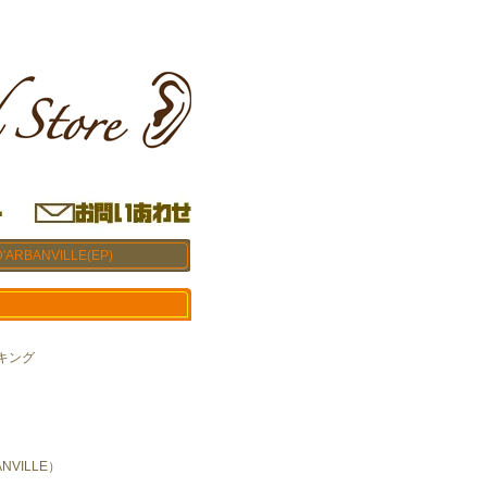
D'ARBANVILLE(EP)
/ キング
ANVILLE）