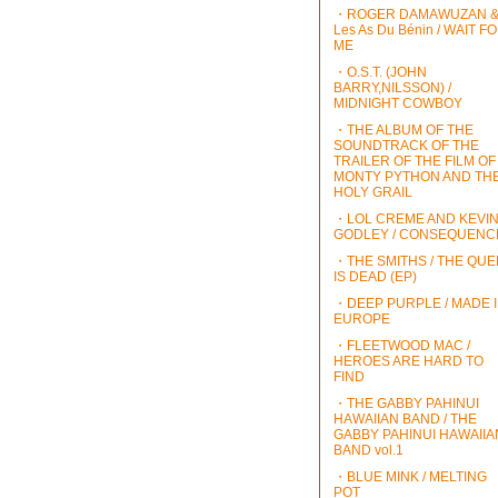
・ROGER DAMAWUZAN 
Les As Du Bénin / WAIT F
ME
・O.S.T. (JOHN
BARRY,NILSSON) /
MIDNIGHT COWBOY
・THE ALBUM OF THE
SOUNDTRACK OF THE
TRAILER OF THE FILM OF
MONTY PYTHON AND TH
HOLY GRAIL
・LOL CREME AND KEVI
GODLEY / CONSEQUENC
・THE SMITHS / THE QU
IS DEAD (EP)
・DEEP PURPLE / MADE 
EUROPE
・FLEETWOOD MAC /
HEROES ARE HARD TO
FIND
・THE GABBY PAHINUI
HAWAIIAN BAND / THE
GABBY PAHINUI HAWAIIA
BAND vol.1
・BLUE MINK / MELTING
POT