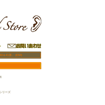
＆41番」 (EMI)
I
」シリーズ