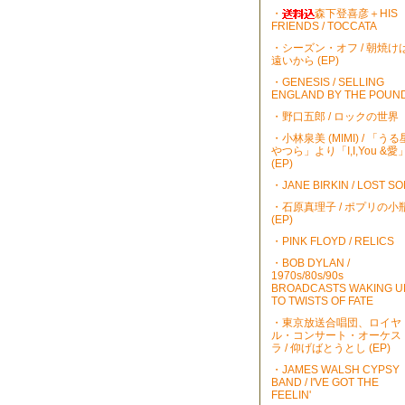
・
森下登喜彦＋HIS
FRIENDS / TOCCATA
・シーズン・オフ / 朝焼け
遠いから (EP)
・GENESIS / SELLING
ENGLAND BY THE POUN
・野口五郎 / ロックの世界
・小林泉美 (MIMI) / 「うる
やつら」より「I,I,You &愛
(EP)
・JANE BIRKIN / LOST S
・石原真理子 / ポプリの小
(EP)
・PINK FLOYD / RELICS
・BOB DYLAN /
1970s/80s/90s
BROADCASTS WAKING U
TO TWISTS OF FATE
・東京放送合唱団、ロイヤ
ル・コンサート・オーケス
ラ / 仰げばとうとし (EP)
・JAMES WALSH CYPSY
BAND / I'VE GOT THE
FEELIN'