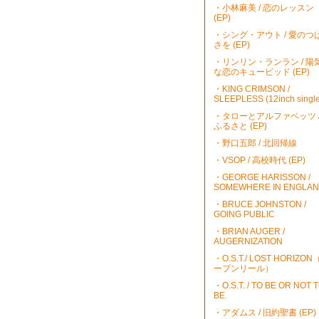
・小林麻美 / 恋のレッスン
(EP)
・シング・アウト / 愛のつ
さを (EP)
・リンリン・ランラン / 陽
な恋のキューピッド (EP)
・KING CRIMSON /
SLEEPLESS (12inch single
・タローとアルファベッツ 
ふるさと (EP)
・野口五郎 / 北回帰線
・VSOP / 高校時代 (EP)
・GEORGE HARISSON /
SOMEWHERE IN ENGLA
・BRUCE JOHNSTON /
GOING PUBLIC
・BRIAN AUGER /
AUGERNIZATION
・O.S.T./ LOST HORIZO
ープンリール）
・O.S.T. / TO BE OR NOT 
BE
・アダムス / 旧約聖書 (EP)