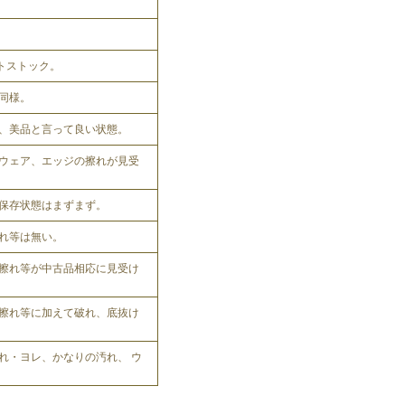
ットストック。
同様。
、美品と言って良い状態。
ウェア、エッジの擦れが見受
保存状態はまずまず。
れ等は無い。
擦れ等が中古品相応に見受け
擦れ等に加えて破れ、底抜け
れ・ヨレ、かなりの汚れ、 ウ