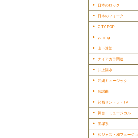
日本のロック
日本のフォーク
CITY POP
yuming
山下達郎
ナイアガラ関連
井上陽水
沖縄ミュージック
歌謡曲
邦画サントラ・TV
舞台・ミュージカル
宝塚系
和ジャズ・和フュージ