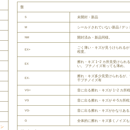
盤
未開封・新品
S
シールドされていない新品 / デ
M
開封済み・新品同様。
NM
ごく薄い・キズが見うけられるが
EX+
程度。
擦れ・キズ 1~2 カ所見受けら
EX
い。 プチノイズ有っても薄め。
擦れ・キズ多少見受けられるが、
EX-
干プチノイズ有
音に出る擦れ・キズが 1~2 カ所
VG+
音に出る擦れ・キズが 4~5カ所
VG
音に出る擦れ・キズがかなりある
VG-
全体的に擦れ・キズ多くノイズも
G
ョン