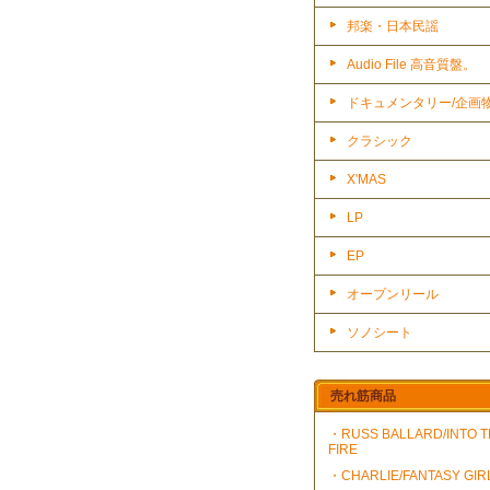
邦楽・日本民謡
Audio File 高音質盤。
ドキュメンタリー/企画
クラシック
X'MAS
LP
EP
オープンリール
ソノシート
売れ筋商品
・RUSS BALLARD/INTO 
FIRE
・CHARLIE/FANTASY GIR