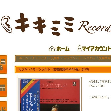
ホーム
クラシック
交響曲
カラヤン / モーツァルト「交響曲第40
＞
＞
＞
カラヤン / モーツァルト「交響曲第40＆41番」 (EMI)
ANGEL / 東芝EM
EAC 70101
「ANGEL150