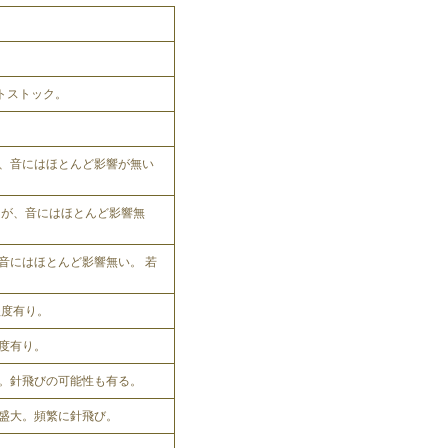
ットストック。
、音にはほとんど影響が無い
れるが、音にはほとんど影響無
音にはほとんど影響無い。 若
程度有り。
程度有り。
。針飛びの可能性も有る。
盛大。頻繁に針飛び。