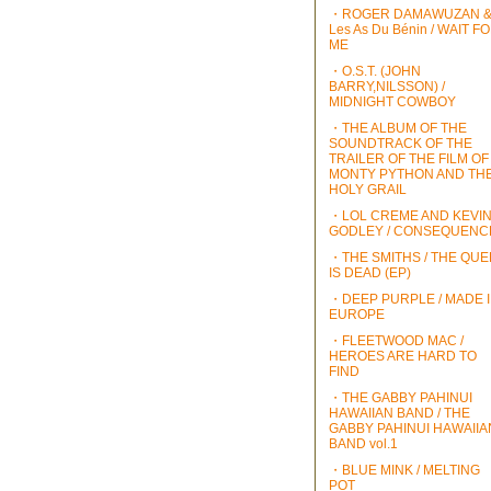
・ROGER DAMAWUZAN 
Les As Du Bénin / WAIT F
ME
・O.S.T. (JOHN
BARRY,NILSSON) /
MIDNIGHT COWBOY
・THE ALBUM OF THE
SOUNDTRACK OF THE
TRAILER OF THE FILM OF
MONTY PYTHON AND TH
HOLY GRAIL
・LOL CREME AND KEVI
GODLEY / CONSEQUENC
・THE SMITHS / THE QU
IS DEAD (EP)
・DEEP PURPLE / MADE 
EUROPE
・FLEETWOOD MAC /
HEROES ARE HARD TO
FIND
・THE GABBY PAHINUI
HAWAIIAN BAND / THE
GABBY PAHINUI HAWAIIA
BAND vol.1
・BLUE MINK / MELTING
POT