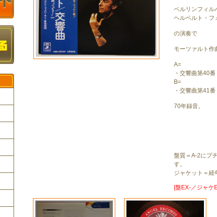
ベルリンフィル
ヘルベルト・フ
の演奏で
モーツァルト作
A=
・交響曲第40番
B=
・交響曲第41
70年録音。
ク
盤質＝A-2にプ
す。
ジャケット＝経
[盤EX-／ジャケE