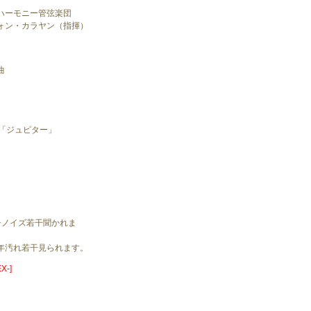
ハーモニー管弦楽団
ォン・カラヤン（指揮）
曲
番「ジュピター」
チノイズ若干聞かれま
年汚れ若干見られます。
X-]