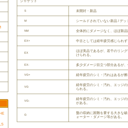
ジャケット
未開封・新品
S
シールドされていない新品 / デ
M
物
全体的にダメージなく、ほぼ新品
NM
中古としては経年疲労感じられず
EX+
ほぼ美品であるが、若干のリング
EX
けられる。
多少ダメージ目立つ部分あるが、
EX-
経年疲労のシミ・汚れはあるが擦
VG+
経年疲労のシミ・汚れ、エッジの
VG
られる。
経年疲労のシミ・汚れ、エッジの
VG-
がある。
盤の収納に困難を要する大きな破
THE
G
ォーター・ダメージ等がある。
LS