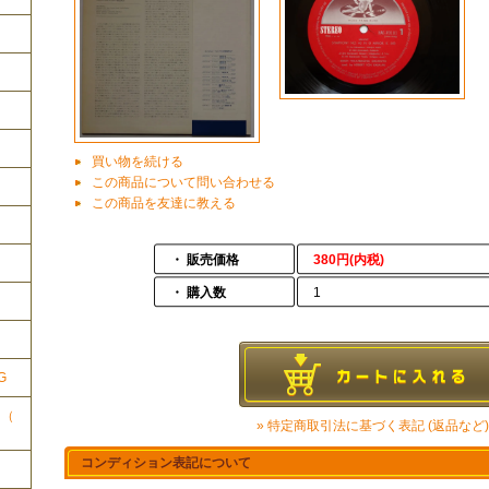
買い物を続ける
この商品について問い合わせる
この商品を友達に教える
・ 販売価格
380円(内税)
・ 購入数
1
ク
G
ク（
» 特定商取引法に基づく表記 (返品など)
コンディション表記について