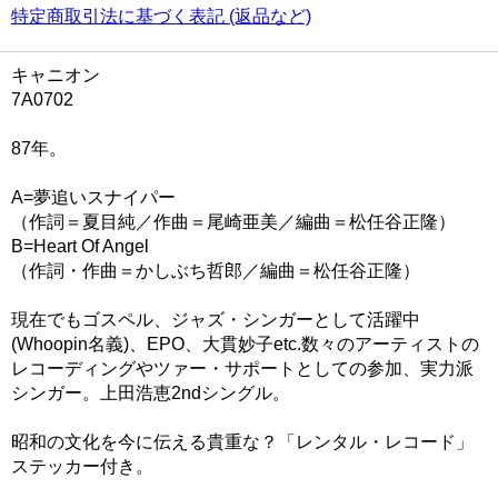
特定商取引法に基づく表記 (返品など)
キャニオン
7A0702
87年。
A=夢追いスナイパー
（作詞＝夏目純／作曲＝尾崎亜美／編曲＝松任谷正隆）
B=Heart Of Angel
（作詞・作曲＝かしぶち哲郎／編曲＝松任谷正隆）
現在でもゴスペル、ジャズ・シンガーとして活躍中
(Whoopin名義)、EPO、大貫妙子etc.数々のアーティストの
レコーディングやツァー・サポートとしての参加、実力派
シンガー。上田浩恵2ndシングル。
昭和の文化を今に伝える貴重な？「レンタル・レコード」
ステッカー付き。