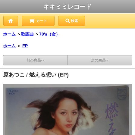
キキミミレコード
カート
検索
ホーム
＞
歌謡曲
＞
70's（女）
ホーム
＞
EP
前の商品へ
次の商品へ
原あつこ / 燃える想い (EP)