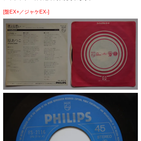
[盤EX+／ジャケEX-]