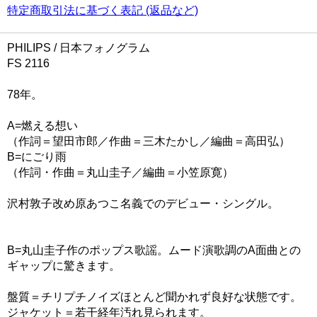
特定商取引法に基づく表記 (返品など)
PHILIPS / 日本フォノグラム
FS 2116
78年。
A=燃える想い
（作詞＝望田市郎／作曲＝三木たかし／編曲＝高田弘）
B=にごり雨
（作詞・作曲＝丸山圭子／編曲＝小笠原寛）
沢村敦子改め原あつこ名義でのデビュー・シングル。
B=丸山圭子作のポップス歌謡。ムード演歌調のA面曲との
ギャップに驚きます。
盤質＝チリプチノイズほとんど聞かれず良好な状態です。
ジャケット＝若干経年汚れ見られます。