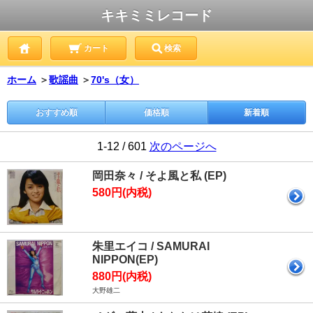
キキミミレコード
カート
検索
ホーム
＞
歌謡曲
＞
70's（女）
おすすめ順
価格順
新着順
1-12 / 601
次のページへ
岡田奈々 / そよ風と私 (EP)
580円(内税)
朱里エイコ / SAMURAI
NIPPON(EP)
880円(内税)
大野雄二