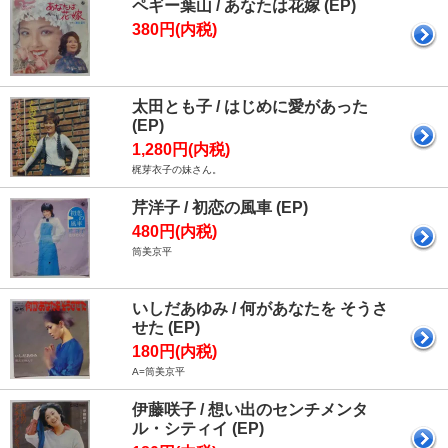
ペギー葉山 / あなたは花嫁 (EP)
380円(内税)
太田とも子 / はじめに愛があった
(EP)
1,280円(内税)
梶芽衣子の妹さん。
芹洋子 / 初恋の風車 (EP)
480円(内税)
筒美京平
いしだあゆみ / 何があなたを そうさ
せた (EP)
180円(内税)
A=筒美京平
伊藤咲子 / 想い出のセンチメンタ
ル・シティイ (EP)