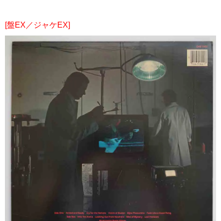
[盤EX／ジャケEX]