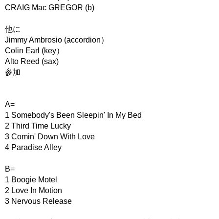
CRAIG Mac GREGOR (b)
他に
Jimmy Ambrosio (accordion）
Colin Earl (key）
Alto Reed (sax)
参加
A=
1 Somebody's Been Sleepin' In My Bed
2 Third Time Lucky
3 Comin' Down With Love
4 Paradise Alley
B=
1 Boogie Motel
2 Love In Motion
3 Nervous Release