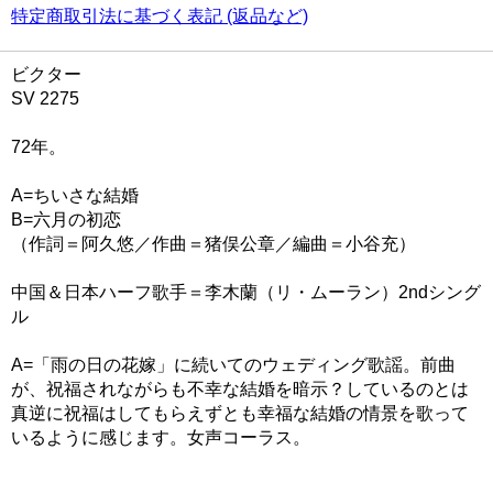
特定商取引法に基づく表記 (返品など)
ビクター
SV 2275
72年。
A=ちいさな結婚
B=六月の初恋
（作詞＝阿久悠／作曲＝猪俣公章／編曲＝小谷充）
中国＆日本ハーフ歌手＝李木蘭（リ・ムーラン）2ndシング
ル
A=「雨の日の花嫁」に続いてのウェディング歌謡。前曲
が、祝福されながらも不幸な結婚を暗示？しているのとは
真逆に祝福はしてもらえずとも幸福な結婚の情景を歌って
いるように感じます。女声コーラス。