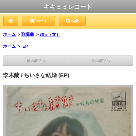
キキミミレコード
カート
検索
ホーム
＞
歌謡曲
＞
70's（女）
ホーム
＞
EP
前の商品へ
次の商品へ
李木蘭 / ちいさな結婚 (EP)