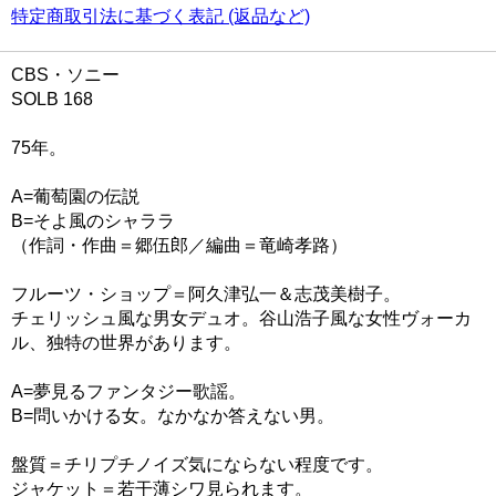
特定商取引法に基づく表記 (返品など)
CBS・ソニー
SOLB 168
75年。
A=葡萄園の伝説
B=そよ風のシャララ
（作詞・作曲＝郷伍郎／編曲＝竜崎孝路）
フルーツ・ショップ＝阿久津弘一＆志茂美樹子。
チェリッシュ風な男女デュオ。谷山浩子風な女性ヴォーカ
ル、独特の世界があります。
A=夢見るファンタジー歌謡。
B=問いかける女。なかなか答えない男。
盤質＝チリプチノイズ気にならない程度です。
ジャケット＝若干薄シワ見られます。