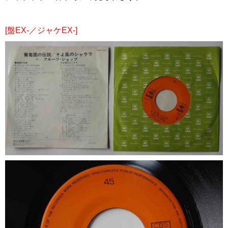
[盤EX-／ジャケEX-]