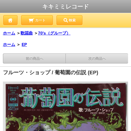
キキミミレコード
カート
検索
ホーム
＞
歌謡曲
＞
70's（グループ）
ホーム
＞
EP
前の商品へ
次の商品へ
フルーツ・ショップ / 葡萄園の伝説 (EP)