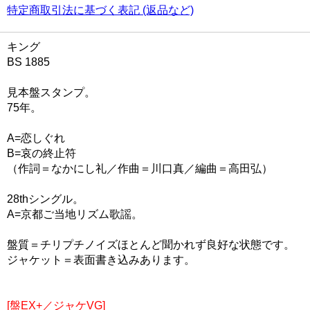
特定商取引法に基づく表記 (返品など)
キング
BS 1885
見本盤スタンプ。
75年。
A=恋しぐれ
B=哀の終止符
（作詞＝なかにし礼／作曲＝川口真／編曲＝高田弘）
28thシングル。
A=京都ご当地リズム歌謡。
盤質＝チリプチノイズほとんど聞かれず良好な状態です。
ジャケット＝表面書き込みあります。
[盤EX+／ジャケVG]