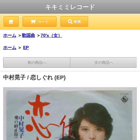
キキミミレコード
カート
検索
ホーム
＞
歌謡曲
＞
70's（女）
ホーム
＞
EP
前の商品へ
次の商品へ
中村晃子 / 恋しぐれ (EP)