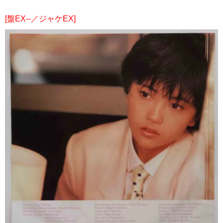
[盤EX--／ジャケEX]