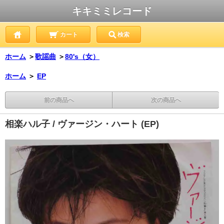
キキミミレコード
カート
検索
ホーム
＞
歌謡曲
＞
80's（女）
ホーム
＞
EP
前の商品へ
次の商品へ
相楽ハル子 / ヴァージン・ハート (EP)