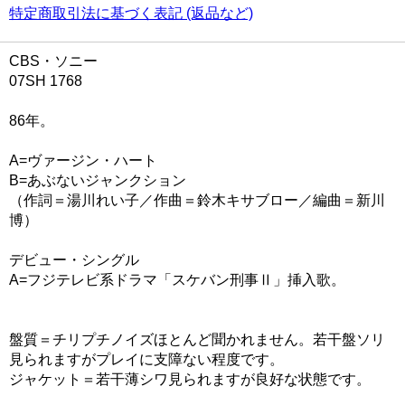
特定商取引法に基づく表記 (返品など)
CBS・ソニー
07SH 1768
86年。
A=ヴァージン・ハート
B=あぶないジャンクション
（作詞＝湯川れい子／作曲＝鈴木キサブロー／編曲＝新川
博）
デビュー・シングル
A=フジテレビ系ドラマ「スケバン刑事Ⅱ」挿入歌。
盤質＝チリプチノイズほとんど聞かれません。若干盤ソリ
見られますがプレイに支障ない程度です。
ジャケット＝若干薄シワ見られますが良好な状態です。