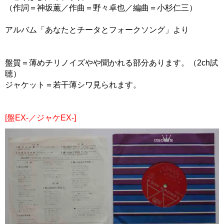
（作詞＝神坂薫／作曲＝野々卓也／編曲＝小杉仁三）
アルバム「あなたとチータとフォークソング」より
盤質＝薄めチリノイズやや聞かれる部分あります。（2ch試
聴）
ジャケット＝若干薄シワ見られます。
[盤EX-／ジャケEX-]