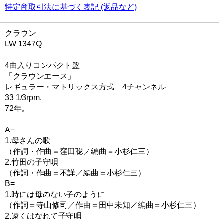
特定商取引法に基づく表記 (返品など)
クラウン
LW 1347Q
4曲入りコンパクト盤
「クラウンエース」
レギュラー・マトリックス方式 4チャンネル
33 1/3rpm.
72年。
A=
1.母さんの歌
（作詞・作曲＝窪田聡／編曲＝小杉仁三）
2.竹田の子守唄
（作詞・作曲＝不詳／編曲＝小杉仁三）
B=
1.時には母のない子のように
（作詞＝寺山修司／作曲＝田中未知／編曲＝小杉仁三）
2.遠くはなれて子守唄