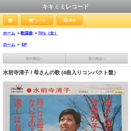
キキミミレコード
カート
検索
ホーム
＞
歌謡曲
＞
70's（女）
ホーム
＞
EP
前の商品へ
次の商品へ
水前寺清子 / 母さんの歌 (4曲入りコンパクト盤）