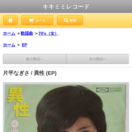
キキミミレコード
カート
検索
ホーム
＞
歌謡曲
＞
70's（女）
ホーム
＞
EP
前の商品へ
次の商品へ
片平なぎさ / 異性 (EP)