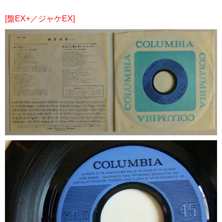
[盤EX+／ジャケEX]