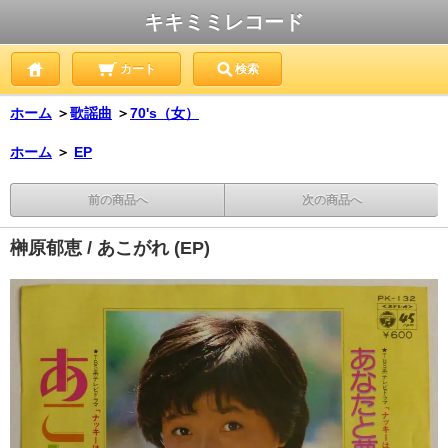
キキミミレコード
カート
検索
ホーム
＞
歌謡曲
＞
70's（女）
ホーム
＞
EP
前の商品へ
次の商品へ
榊原郁恵 / あこがれ (EP)