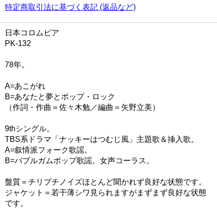
特定商取引法に基づく表記 (返品など)
日本コロムビア
PK-132
78年。
A=あこがれ
B=あなたと夢とポップ・ロック
（作詞・作曲＝佐々木勉／編曲＝矢野立美）
9thシングル。
TBS系ドラマ「ナッキーはつむじ風」主題歌＆挿入歌。
A=叙情派フォーク歌謡。
B=バブルガムポップ歌謡。女声コーラス。
盤質＝チリプチノイズほとんど聞かれず良好な状態です。
ジャケット＝若干薄シワ見られますがまずまず良好な状態
です。