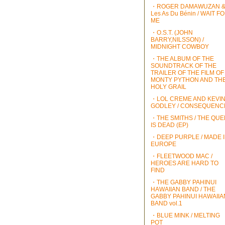
・ROGER DAMAWUZAN 
Les As Du Bénin / WAIT F
ME
・O.S.T. (JOHN
BARRY,NILSSON) /
MIDNIGHT COWBOY
・THE ALBUM OF THE
SOUNDTRACK OF THE
TRAILER OF THE FILM OF
MONTY PYTHON AND TH
HOLY GRAIL
・LOL CREME AND KEVI
GODLEY / CONSEQUENC
・THE SMITHS / THE QU
IS DEAD (EP)
・DEEP PURPLE / MADE 
EUROPE
・FLEETWOOD MAC /
HEROES ARE HARD TO
FIND
・THE GABBY PAHINUI
HAWAIIAN BAND / THE
GABBY PAHINUI HAWAIIA
BAND vol.1
・BLUE MINK / MELTING
POT