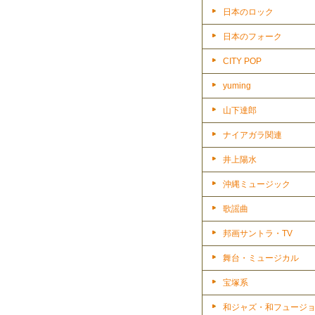
日本のロック
日本のフォーク
CITY POP
yuming
山下達郎
ナイアガラ関連
井上陽水
沖縄ミュージック
歌謡曲
邦画サントラ・TV
舞台・ミュージカル
宝塚系
和ジャズ・和フュージ