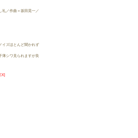
し礼／作曲＝坂田晃一／
）
ノイズほとんど聞かれず
。
干薄シワ見られますが良
X]