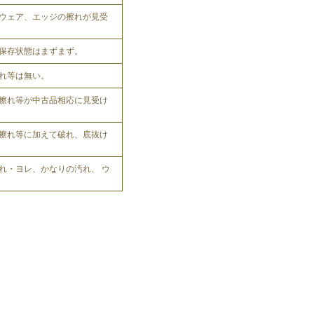
ウェア、エッジの擦れが見受
保存状態はまずまず。
れ等は無い。
擦れ等が中古品相応に見受け
擦れ等に加えて破れ、底抜け
れ・ヨレ、かなりの汚れ、 ウ