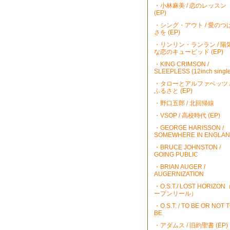
・小林麻美 / 恋のレッスン
(EP)
・シング・アウト / 愛のつ
さを (EP)
・リンリン・ランラン / 陽
な恋のキューピッド (EP)
・KING CRIMSON /
SLEEPLESS (12inch single
・タローとアルファベッツ 
ふるさと (EP)
・野口五郎 / 北回帰線
・VSOP / 高校時代 (EP)
・GEORGE HARISSON /
SOMEWHERE IN ENGLA
・BRUCE JOHNSTON /
GOING PUBLIC
・BRIAN AUGER /
AUGERNIZATION
・O.S.T./ LOST HORIZO
ープンリール）
・O.S.T. / TO BE OR NOT 
BE
・アダムス / 旧約聖書 (EP)