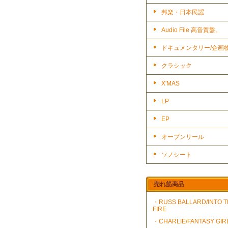
邦楽・日本民謡
Audio File 高音質盤。
ドキュメンタリー/企画
クラシック
X'MAS
LP
EP
オープンリール
ソノシート
売れ筋商品
・RUSS BALLARD/INTO 
FIRE
・CHARLIE/FANTASY GIR