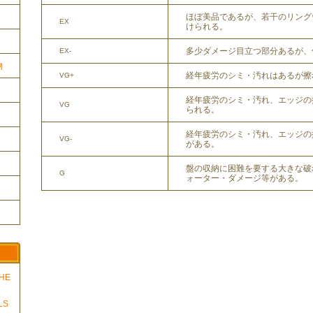
ほぼ美品であるが、若干のリング
EX
けられる。
多少ダメージ目立つ部分あるが、
EX-
物
経年疲労のシミ・汚れはあるが擦
VG+
経年疲労のシミ・汚れ、エッジの
VG
られる。
経年疲労のシミ・汚れ、エッジの
VG-
がある。
盤の収納に困難を要する大きな破
G
ォーター・ダメージ等がある。
THE
LS