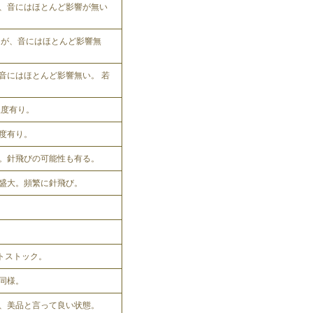
、音にはほとんど影響が無い
れるが、音にはほとんど影響無
音にはほとんど影響無い。 若
程度有り。
程度有り。
。針飛びの可能性も有る。
盛大。頻繁に針飛び。
ットストック。
同様。
、美品と言って良い状態。