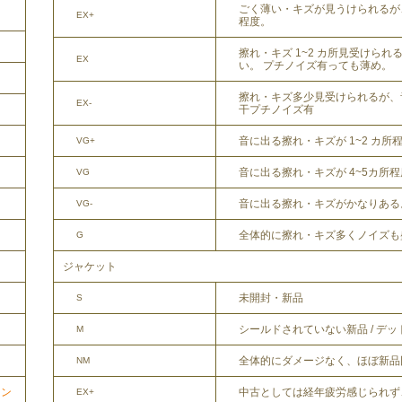
ごく薄い・キズが見うけられるが
EX+
程度。
擦れ・キズ 1~2 カ所見受けら
EX
い。 プチノイズ有っても薄め。
擦れ・キズ多少見受けられるが、
EX-
干プチノイズ有
音に出る擦れ・キズが 1~2 カ所
VG+
音に出る擦れ・キズが 4~5カ所
VG
音に出る擦れ・キズがかなりある
VG-
全体的に擦れ・キズ多くノイズも
G
ジャケット
未開封・新品
S
シールドされていない新品 / デ
M
全体的にダメージなく、ほぼ新品
NM
中古としては経年疲労感じられず
ョン
EX+