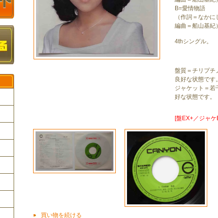
B=愛情物語
（作詞＝なかに
編曲＝船山基紀
4thシングル。
盤質＝チリプチ
良好な状態です
ジャケット＝若
好な状態です。
[盤EX+／ジャケE
ク
買い物を続ける