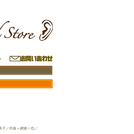
美子／作曲＝網倉一也／
）