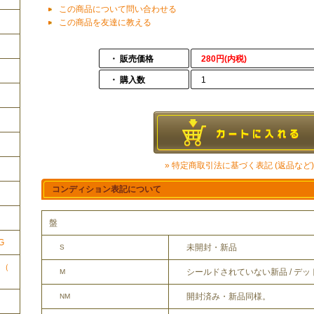
この商品について問い合わせる
この商品を友達に教える
・ 販売価格
280円(内税)
・ 購入数
1
» 特定商取引法に基づく表記 (返品など)
コンディション表記について
ク
盤
G
未開封・新品
S
ク（
シールドされていない新品 / デ
M
開封済み・新品同様。
NM