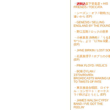
・
森下登喜彦＋HIS
FRIENDS / TOCCATA
・シーズン・オフ / 朝焼け
遠いから (EP)
・GENESIS / SELLING
ENGLAND BY THE POUN
・野口五郎 / ロックの世界
・小林泉美 (MIMI) / 「うる
やつら」より「I,I,You &愛
(EP)
・JANE BIRKIN / LOST S
・石原真理子 / ポプリの小
(EP)
・PINK FLOYD / RELICS
・BOB DYLAN /
1970s/80s/90s
BROADCASTS WAKING U
TO TWISTS OF FATE
・東京放送合唱団、ロイヤ
ル・コンサート・オーケス
ラ / 仰げばとうとし (EP)
・JAMES WALSH CYPSY
BAND / I'VE GOT THE
FEELIN'