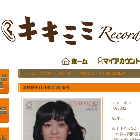
ホーム
歌謡曲
80's（女）
岩崎良美 / I THINK SO (EP)
＞
＞
＞
岩崎良美 / I THINK SO (EP)
キャニオン
7A 0032
80年。
A=I THINK SO
（作詞＝岡田富
編曲＝船山基紀