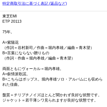
特定商取引法に基づく表記 (返品など)
東芝EMI
ETP 20113
75年。
A=紫陽花
（作詞＝谷村新司／作曲＝堀内孝雄／編曲＝青木望）
B=言葉にならない贈りもの
（作詞・作曲＝堀内孝雄／編曲＝青木望）
両面ともにヴォーカル＝堀内孝雄。
A=叙情派歌謡。
B=こちらはポップス。堀内孝雄ソロ・アルバムにも収めら
れた佳曲。
盤質＝チリプチノイズほとんど聞かれず良好な状態です。
ジャケット＝若干薄シワ見られますが良好な状態です。