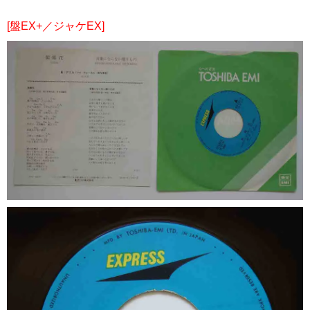
[盤EX+／ジャケEX]