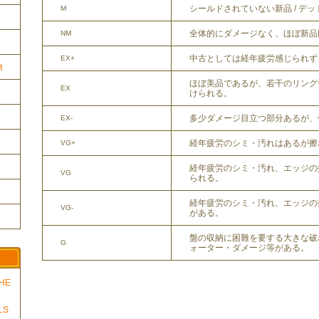
シールドされていない新品 / デ
M
全体的にダメージなく、ほぼ新品
NM
中古としては経年疲労感じられず
EX+
物
ほぼ美品であるが、若干のリング
EX
けられる。
多少ダメージ目立つ部分あるが、
EX-
経年疲労のシミ・汚れはあるが擦
VG+
経年疲労のシミ・汚れ、エッジの
VG
られる。
経年疲労のシミ・汚れ、エッジの
VG-
がある。
盤の収納に困難を要する大きな破
G
ォーター・ダメージ等がある。
THE
LS