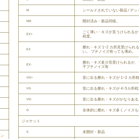
シールドされていない新品 / デ
M
開封済み・新品同様。
NM
ごく薄い・キズが見うけられるが
EX+
程度。
擦れ・キズ 1~2 カ所見受けら
EX
い。 プチノイズ有っても薄め。
擦れ・キズ多少見受けられるが、
EX-
干プチノイズ有
音に出る擦れ・キズが 1~2 カ所
VG+
音に出る擦れ・キズが 4~5カ所
VG
音に出る擦れ・キズがかなりある
VG-
全体的に擦れ・キズ多くノイズも
G
ジャケット
未開封・新品
S
ョン