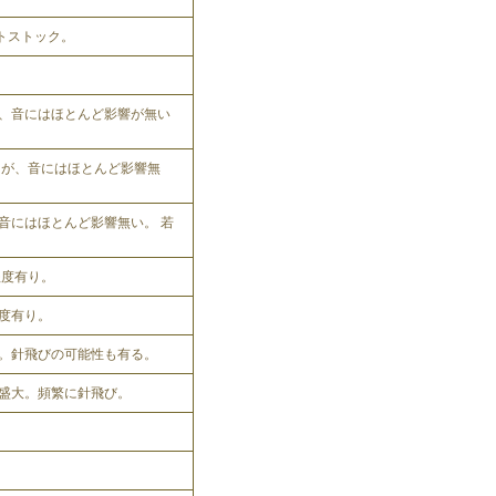
ットストック。
、音にはほとんど影響が無い
れるが、音にはほとんど影響無
音にはほとんど影響無い。 若
程度有り。
程度有り。
。針飛びの可能性も有る。
盛大。頻繁に針飛び。