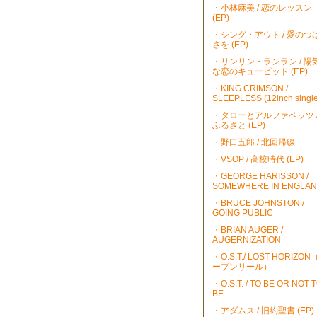
・小林麻美 / 恋のレッスン
(EP)
・シング・アウト / 愛のつ
さを (EP)
・リンリン・ランラン / 陽
な恋のキューピッド (EP)
・KING CRIMSON /
SLEEPLESS (12inch single
・タローとアルファベッツ 
ふるさと (EP)
・野口五郎 / 北回帰線
・VSOP / 高校時代 (EP)
・GEORGE HARISSON /
SOMEWHERE IN ENGLA
・BRUCE JOHNSTON /
GOING PUBLIC
・BRIAN AUGER /
AUGERNIZATION
・O.S.T./ LOST HORIZO
ープンリール）
・O.S.T. / TO BE OR NOT 
BE
・アダムス / 旧約聖書 (EP)