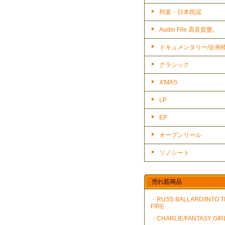
邦楽・日本民謡
Audio File 高音質盤。
ドキュメンタリー/企画
クラシック
X'MAS
LP
EP
オープンリール
ソノシート
売れ筋商品
・RUSS BALLARD/INTO 
FIRE
・CHARLIE/FANTASY GIR