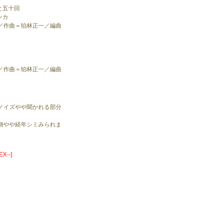
と五十回
ンカ
／作曲＝狛林正一／編曲
／作曲＝狛林正一／編曲
ノイズやや聞かれる部分
側やや経年シミみられま
X--]