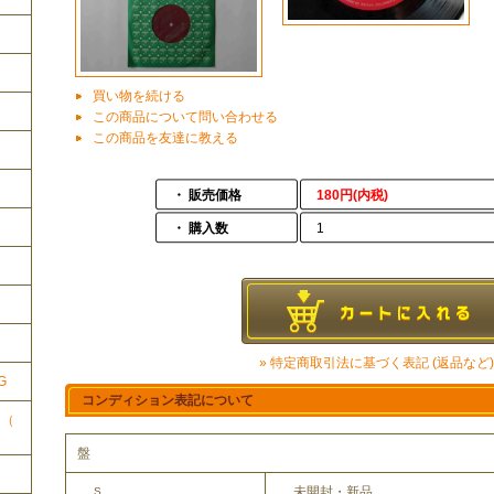
買い物を続ける
この商品について問い合わせる
この商品を友達に教える
・ 販売価格
180円(内税)
・ 購入数
1
ク
» 特定商取引法に基づく表記 (返品など)
G
コンディション表記について
ク（
盤
未開封・新品
S