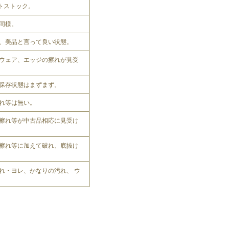
ットストック。
同様。
、美品と言って良い状態。
ウェア、エッジの擦れが見受
保存状態はまずまず。
れ等は無い。
擦れ等が中古品相応に見受け
擦れ等に加えて破れ、底抜け
れ・ヨレ、かなりの汚れ、 ウ