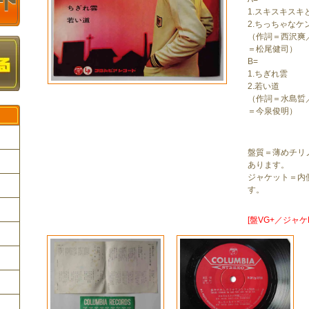
1.スキスキスキ
2.ちっちゃなケ
（作詞＝西沢爽
＝松尾健司）
B=
1.ちぎれ雲
2.若い道
（作詞＝水島晢
＝今泉俊明）
盤質＝薄めチリ
あります。
ジャケット＝内
ク
す。
[盤VG+／ジャケE