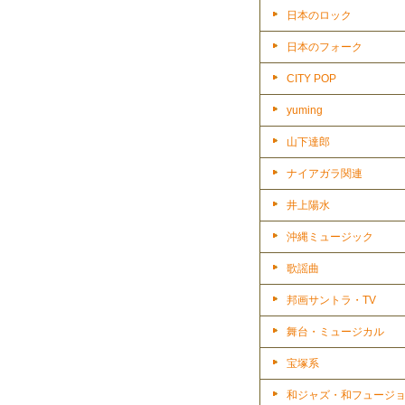
日本のロック
日本のフォーク
CITY POP
yuming
山下達郎
ナイアガラ関連
井上陽水
沖縄ミュージック
歌謡曲
邦画サントラ・TV
舞台・ミュージカル
宝塚系
和ジャズ・和フュージ