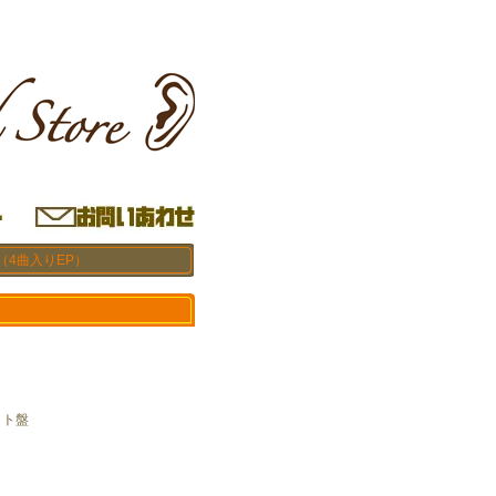
（4曲入りEP）
クト盤