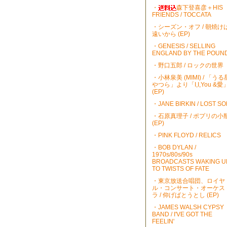
・
森下登喜彦＋HIS
FRIENDS / TOCCATA
・シーズン・オフ / 朝焼け
遠いから (EP)
・GENESIS / SELLING
ENGLAND BY THE POUN
・野口五郎 / ロックの世界
・小林泉美 (MIMI) / 「うる
やつら」より「I,I,You &愛
(EP)
・JANE BIRKIN / LOST S
・石原真理子 / ポプリの小
(EP)
・PINK FLOYD / RELICS
・BOB DYLAN /
1970s/80s/90s
BROADCASTS WAKING U
TO TWISTS OF FATE
・東京放送合唱団、ロイヤ
ル・コンサート・オーケス
ラ / 仰げばとうとし (EP)
・JAMES WALSH CYPSY
BAND / I'VE GOT THE
FEELIN'