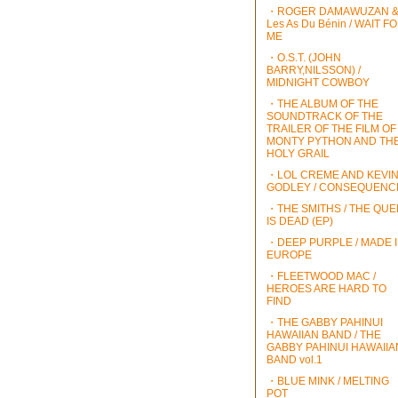
・ROGER DAMAWUZAN 
Les As Du Bénin / WAIT F
ME
・O.S.T. (JOHN
BARRY,NILSSON) /
MIDNIGHT COWBOY
・THE ALBUM OF THE
SOUNDTRACK OF THE
TRAILER OF THE FILM OF
MONTY PYTHON AND TH
HOLY GRAIL
・LOL CREME AND KEVI
GODLEY / CONSEQUENC
・THE SMITHS / THE QU
IS DEAD (EP)
・DEEP PURPLE / MADE 
EUROPE
・FLEETWOOD MAC /
HEROES ARE HARD TO
FIND
・THE GABBY PAHINUI
HAWAIIAN BAND / THE
GABBY PAHINUI HAWAIIA
BAND vol.1
・BLUE MINK / MELTING
POT