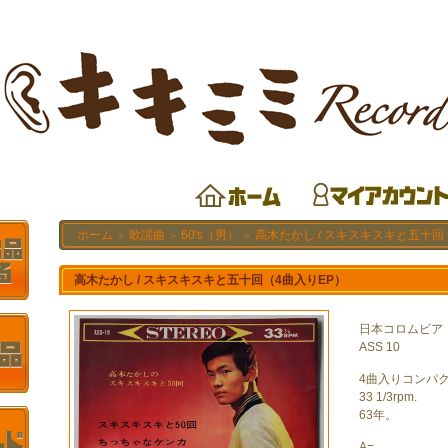
ホーム
歌謡曲
60's（男）
高木たかし / スキスキスキと五十回
＞
＞
＞
高木たかし / スキスキスキと五十回（4曲入りEP）
日本コロムビア
ASS 10
4曲入りコンパ
33 1/3rpm.
63年。
A=