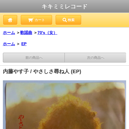
キキミミレコード
カート
検索
ホーム
＞
歌謡曲
＞
70's（女）
ホーム
＞
EP
前の商品へ
次の商品へ
内藤やす子 / やさしさ尋ね人 (EP)