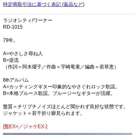
特定商取引法に基づく表記 (返品など)
ラジオシティ/ワーナー
RD-1015
79年。
A=やさしさ尋ね人
B=逆流
（作詞＝阿木燿子／作曲＝宇崎竜童／編曲＝若草恵）
6thアルバム
A=カッティングギター印象的なやさぐれロック歌謡。
B=本格ブルース歌謡。ブルージーなギターが活躍。
盤質＝チリプチノイズほとんど聞かれず良好な状態です。
ジャケット＝若干折り癖見られます。
[盤EX+／ジャケEX-]