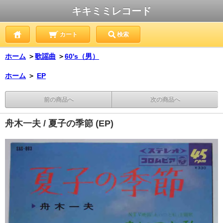
キキミミレコード
カート
検索
ホーム
＞
歌謡曲
＞
60's（男）
ホーム
＞
EP
前の商品へ
次の商品へ
舟木一夫 / 夏子の季節 (EP)