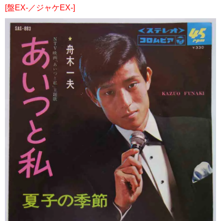
[盤EX-／ジャケEX-]