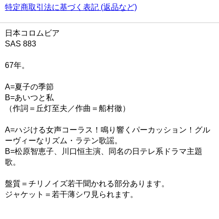
特定商取引法に基づく表記 (返品など)
日本コロムビア
SAS 883
67年。
A=夏子の季節
B=あいつと私
（作詞＝丘灯至夫／作曲＝船村徹）
A=ハジける女声コーラス！鳴り響くパーカッション！グル
ーヴィーなリズム・ラテン歌謡。
B=松原智恵子、川口恒主演、同名の日テレ系ドラマ主題
歌。
盤質＝チリノイズ若干聞かれる部分あります。
ジャケット＝若干薄シワ見られます。