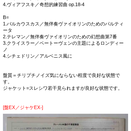
4.ヴィアフスキ／奇想的練習曲 op.18-4
B=
1.バルカウスカス／無伴奏ヴァイオリンのためのパルティ
ータ
2.テレマン／無伴奏ヴァイオリンのための幻想曲第7番
3.クライスラー／ベートーヴェンの主題によるロンディー
ノ
4.シチェドリン／アルベニス風に
盤質＝チリプチノイズ気にならない程度で良好な状態で
す。
ジャケット=スレシワ若干見られますが良好な状態です。
[盤EX／ジャケEX-]