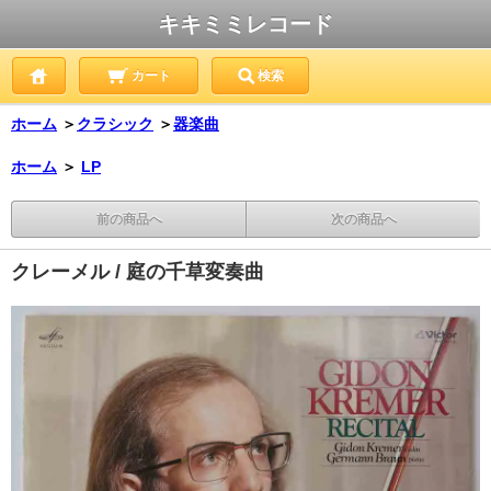
キキミミレコード
カート
検索
ホーム
＞
クラシック
＞
器楽曲
ホーム
＞
LP
前の商品へ
次の商品へ
クレーメル / 庭の千草変奏曲