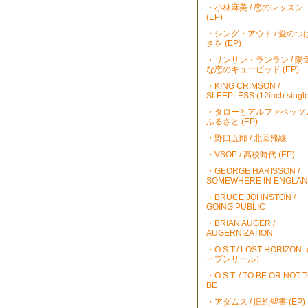
・小林麻美 / 恋のレッスン
(EP)
・シング・アウト / 愛のつ
さを (EP)
・リンリン・ランラン / 陽
な恋のキューピッド (EP)
・KING CRIMSON /
SLEEPLESS (12inch single
・タローとアルファベッツ 
ふるさと (EP)
・野口五郎 / 北回帰線
・VSOP / 高校時代 (EP)
・GEORGE HARISSON /
SOMEWHERE IN ENGLA
・BRUCE JOHNSTON /
GOING PUBLIC
・BRIAN AUGER /
AUGERNIZATION
・O.S.T./ LOST HORIZO
ープンリール）
・O.S.T. / TO BE OR NOT 
BE
・アダムス / 旧約聖書 (EP)