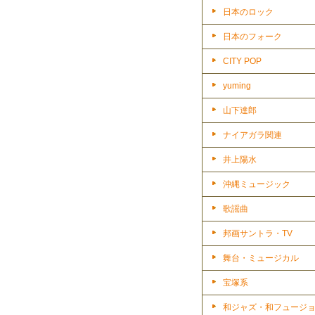
日本のロック
日本のフォーク
CITY POP
yuming
山下達郎
ナイアガラ関連
井上陽水
沖縄ミュージック
歌謡曲
邦画サントラ・TV
舞台・ミュージカル
宝塚系
和ジャズ・和フュージ