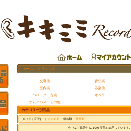
ホーム
クラシック
＞
交響曲
管弦楽
室内楽
器楽曲
バロック・古楽
オペラ
オムニバス・その他
カテゴリー別商品
[並び順を変更]
・おすすめ順
・価格順
・新着順
全 [717] 商品中 [1-100] 商品を表示しています