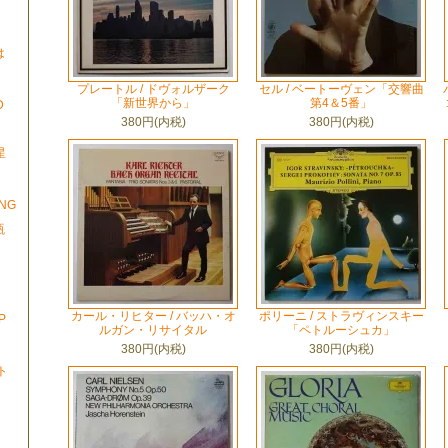
は
プレートル / ドヴォルザーク
セル / ベートーヴェン「交響曲
「新世界から」
第4＆5番」
D
380円(内税)
380円(内税)
星
」
ONG
瓶
カール・リヒター / バッハ・オ
ポリーニ / ストラヴィンスキー
P
ルガン・リサイタル
「ペトルーシュカ」
380円(内税)
380円(内税)
ト