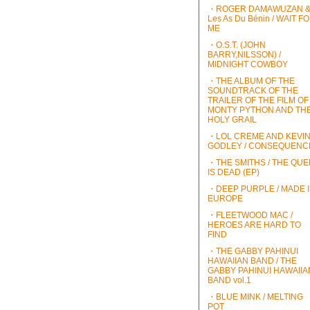
・ROGER DAMAWUZAN 
Les As Du Bénin / WAIT F
ME
・O.S.T. (JOHN
BARRY,NILSSON) /
MIDNIGHT COWBOY
・THE ALBUM OF THE
SOUNDTRACK OF THE
TRAILER OF THE FILM OF
MONTY PYTHON AND TH
HOLY GRAIL
・LOL CREME AND KEVI
GODLEY / CONSEQUENC
・THE SMITHS / THE QU
IS DEAD (EP)
・DEEP PURPLE / MADE 
EUROPE
・FLEETWOOD MAC /
HEROES ARE HARD TO
FIND
・THE GABBY PAHINUI
HAWAIIAN BAND / THE
GABBY PAHINUI HAWAIIA
BAND vol.1
・BLUE MINK / MELTING
POT