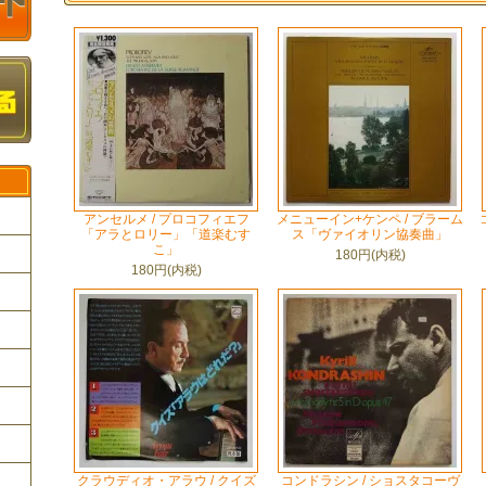
アンセルメ / プロコフィエフ
メニューイン+ケンペ / ブラーム
「アラとロリー」「道楽むす
ス「ヴァイオリン協奏曲」
こ」
180円(内税)
180円(内税)
ク
クラウディオ・アラウ / クイズ
コンドラシン / ショスタコーヴ