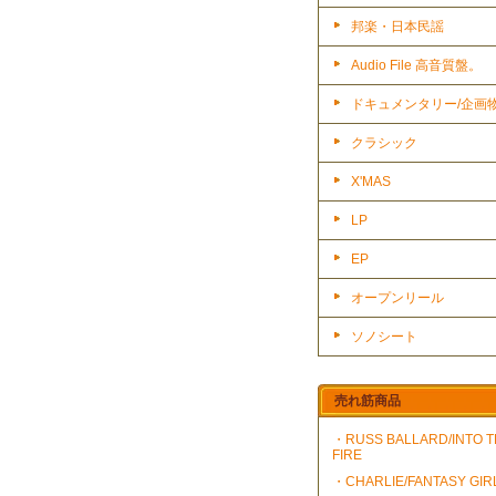
邦楽・日本民謡
Audio File 高音質盤。
ドキュメンタリー/企画
クラシック
X'MAS
LP
EP
オープンリール
ソノシート
売れ筋商品
・RUSS BALLARD/INTO 
FIRE
・CHARLIE/FANTASY GIR