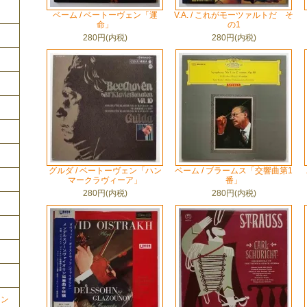
ベーム / ベートーヴェン「運
V.A. / これがモーツァルトだ そ
命」
の1
280円(内税)
280円(内税)
グルダ / ベートーヴェン「ハン
ベーム / ブラームス「交響曲第1
マークラヴィーア」
番」
280円(内税)
280円(内税)
ョン