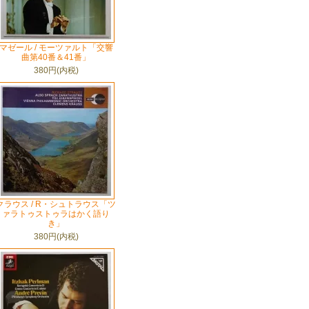
マゼール / モーツァルト「交響
曲第40番＆41番」
380円(内税)
クラウス / R・シュトラウス「ツ
ァラトゥストゥラはかく語り
き」
380円(内税)