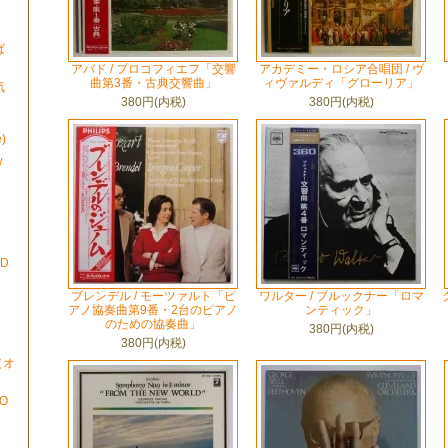
ば
アバド / プロコフィエフ「交響
アカデミー・ロシア合唱団 / ヴ
曲第3番・古典交響曲」
ィヴァルディ「グローリア」
気
380円(内税)
380円(内税)
)
/
ND
ブレンデル / モーツァルト「ピ
ワルター / ブルックナー「ロマ
アノ協奏曲第9番・2台のピアノ
ンティック」
のための協奏曲」
380円(内税)
380円(内税)
N（オ
TO