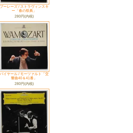
ブーレーズ / ストラヴィンスキ
ー「春の祭典」
280円(内税)
パイヤール / モーツァルト「交
響曲40＆41番」
280円(内税)