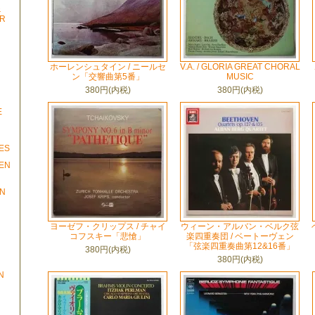
&
OR
ホーレンシュタイン / ニールセ
V.A. / GLORIA GREAT CHORAL
ン「交響曲第5番」
MUSIC
380円(内税)
380円(内税)
E
N
ES
EEN
IN
ヨーゼフ・クリップス / チャイ
ウィーン・アルバン・ベルク弦
コフスキー「悲愴」
楽四重奏団 / ベートーヴェン
「弦楽四重奏曲第12&16番」
380円(内税)
380円(内税)
N