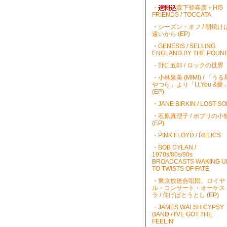
・
森下登喜彦＋HIS
FRIENDS / TOCCATA
・シーズン・オフ / 朝焼け
遠いから (EP)
・GENESIS / SELLING
ENGLAND BY THE POUN
・野口五郎 / ロックの世界
・小林泉美 (MIMI) / 「うる
やつら」より「I,I,You &愛
(EP)
・JANE BIRKIN / LOST S
・石原真理子 / ポプリの小
(EP)
・PINK FLOYD / RELICS
・BOB DYLAN /
1970s/80s/90s
BROADCASTS WAKING U
TO TWISTS OF FATE
・東京放送合唱団、ロイヤ
ル・コンサート・オーケス
ラ / 仰げばとうとし (EP)
・JAMES WALSH CYPSY
BAND / I'VE GOT THE
FEELIN'