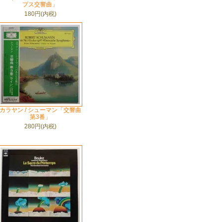
プス交響曲」
180円(内税)
カラヤン / シューマン「交響曲
第3番」
280円(内税)