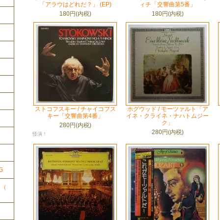
「アラウはどれだ？」 (EP)
ィチ「交響曲第5番」
180円(内税)
180円(内税)
ストコフスキー / チャイコフス
ホグウッド / モーツァルト「ア
キー「交響曲第4番」
イネ・クライネ・ナハトムジー
ク」
280円(内税)
280円(内税)
怪演！
ク
G
ク（