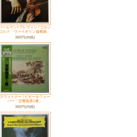
パールマン+プレヴィン / コルン
ゴルド「ヴァイオリン協奏曲」
380円(内税)
スウィトナー / ビゼー＆ウェー
バー「交響曲第1番」
380円(内税)