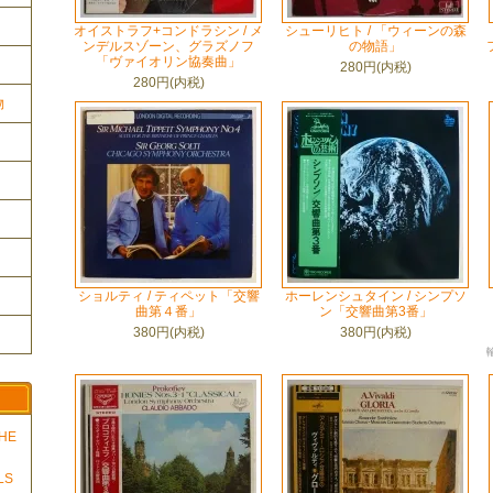
オイストラフ+コンドラシン / メ
シューリヒト / 「ウィーンの森
ンデルスゾーン、グラズノフ
の物語」
「ヴァイオリン協奏曲」
280円(内税)
280円(内税)
物
ショルティ / ティペット「交響
ホーレンシュタイン / シンプソ
曲第４番」
ン「交響曲第3番」
380円(内税)
380円(内税)
THE
LS