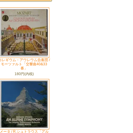
コレギウム・アウレウム合奏団 /
モーツァルト「交響曲40&33
番」
180円(内税)
メータ / R.シュトラウス「アル