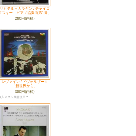
リヒテル＋カラヤン / チャイコ
フスキー「ピアノ協奏曲第1番」
280円(内税)
レヴァイン / ドヴォルザーク
「新世界から」
380円(内税)
輸入メタル原盤使用？