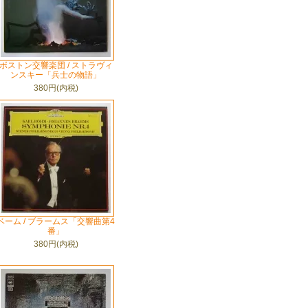
ボストン交響楽団 / ストラヴィ
ンスキー「兵士の物語」
380円(内税)
ベーム / ブラームス「交響曲第4
番」
380円(内税)