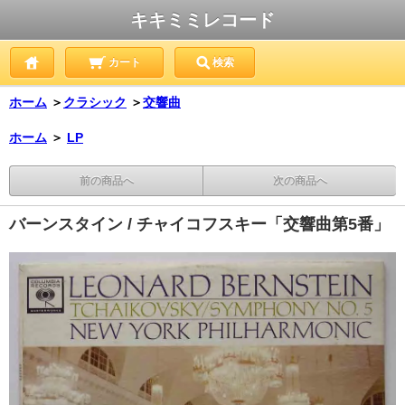
キキミミレコード
カート
検索
ホーム
＞
クラシック
＞
交響曲
ホーム
＞
LP
前の商品へ
次の商品へ
バーンスタイン / チャイコフスキー「交響曲第5番」