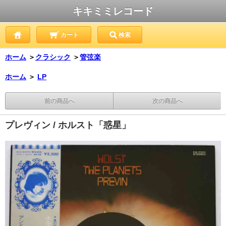
キキミミレコード
カート
検索
ホーム
＞
クラシック
＞
管弦楽
ホーム
＞
LP
前の商品へ
次の商品へ
プレヴィン / ホルスト「惑星」