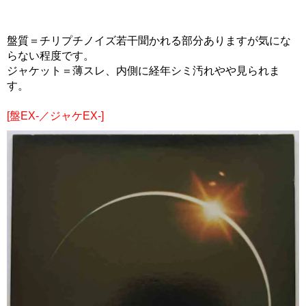
盤質＝チリプチノイズ若干聞かれる部分ありますが気にな
らない程度です。
ジャケット＝薄スレ、内側に経年シミ汚れやや見られま
す。
[盤EX-／ジャケEX-]