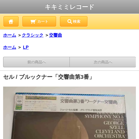
キキミミレコード
カート
検索
ホーム
＞
クラシック
＞
交響曲
ホーム
＞
LP
前の商品へ
次の商品へ
セル / ブルックナー「交響曲第3番」