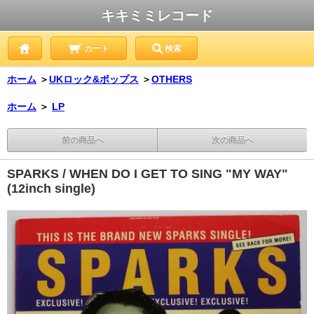
キキミミレコード
カート
検索
ホーム
＞
UKロック&ポップス
＞
OTHERS
ホーム
＞
LP
前の商品へ
次の商品へ
SPARKS / WHEN DO I GET TO SING "MY WAY"
(12inch single)