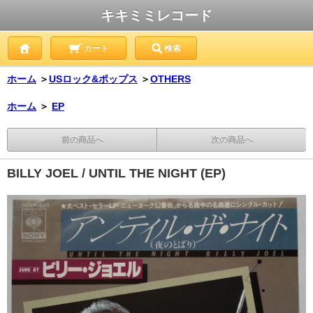
キキミミレコード
カート
検索
ホーム
＞
USロック&ポップス
＞
OTHERS
ホーム
＞
EP
前の商品へ
次の商品へ
BILLY JOEL / UNTIL THE NIGHT (EP)