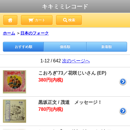
キキミミレコード
カート
検索
ホーム
＞
日本のフォーク
おすすめ順
価格順
新着順
1-12 / 642
次のページへ
こおろぎ'73／花咲じいさん (EP)
380円(内税)
黒坂正文 / 茂道 メッセージ！
780円(内税)