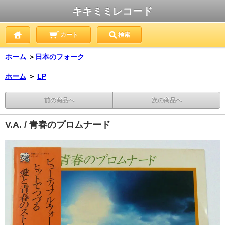
キキミミレコード
カート
検索
ホーム
＞
日本のフォーク
ホーム
＞
LP
前の商品へ
次の商品へ
V.A. / 青春のプロムナード