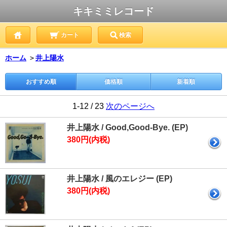
キキミミレコード
カート
検索
ホーム
＞
井上陽水
おすすめ順
価格順
新着順
1-12 / 23
次のページへ
井上陽水 / Good,Good-Bye. (EP)
380円(内税)
井上陽水 / 風のエレジー (EP)
380円(内税)