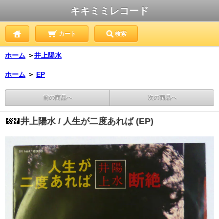
キキミミレコード
カート
検索
ホーム
＞
井上陽水
ホーム
＞
EP
前の商品へ
次の商品へ
井上陽水 / 人生が二度あれば (EP)