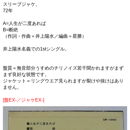
スリーブジャケ。
72年
A=人生が二度あれば
B=断絶
（作詞・作曲＝井上陽水／編曲＝星勝）
井上陽水名義での1stシングル。
盤質＝無音部分うすめのチリノイズ若干聞かれますがまず
まず良好な状態です。
ジャケット＝リングウエア見られますが裂けや抜けはあり
ません。
[盤EX-／ジャケEX-]