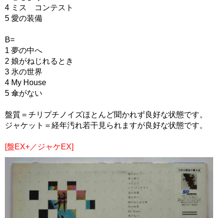
4 ミス コンテスト
5 愛の装備
B=
1 夢の中へ
2 娘がねじれるとき
3 氷の世界
4 My House
5 傘がない
盤質＝チリプチノイズほとんど聞かれず良好な状態です。
ジャケット＝経年汚れ若干見られますが良好な状態です。
[盤EX+／ジャケEX]