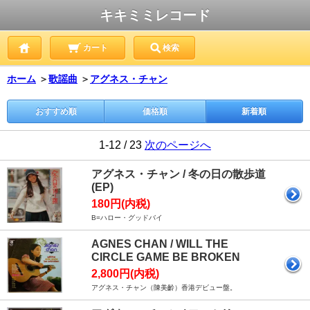
キキミミレコード
カート
検索
ホーム
＞
歌謡曲
＞
アグネス・チャン
おすすめ順
価格順
新着順
1-12 / 23
次のページへ
アグネス・チャン / 冬の日の散歩道
(EP)
180円(内税)
B=ハロー・グッドバイ
AGNES CHAN / WILL THE
CIRCLE GAME BE BROKEN
2,800円(内税)
アグネス・チャン（陳美齡）香港デビュー盤。