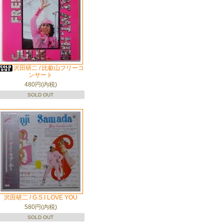
沢田研二 / 比叡山フリーコ
ンサート
480円(内税)
SOLD OUT
沢田研二 / G.S.I LOVE YOU
580円(内税)
SOLD OUT