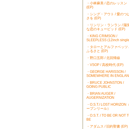
・小林麻美 / 恋のレッスン
(EP)
・シング・アウト / 愛のつ
さを (EP)
・リンリン・ランラン / 陽
な恋のキューピッド (EP)
・KING CRIMSON /
SLEEPLESS (12inch single
・タローとアルファベッツ 
ふるさと (EP)
・野口五郎 / 北回帰線
・VSOP / 高校時代 (EP)
・GEORGE HARISSON /
SOMEWHERE IN ENGLA
・BRUCE JOHNSTON /
GOING PUBLIC
・BRIAN AUGER /
AUGERNIZATION
・O.S.T./ LOST HORIZO
ープンリール）
・O.S.T. / TO BE OR NOT 
BE
・アダムス / 旧約聖書 (EP)