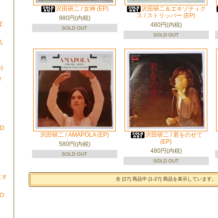
沢田研二 / 女神 (EP)
沢田研二＆エキゾティク
ス / ストリッパー (EP)
980円(内税)
ば
480円(内税)
SOLD OUT
SOLD OUT
気
)
/
ND
沢田研二 / AMAPOLA (EP)
沢田研二 / 君をのせて
(EP)
580円(内税)
480円(内税)
SOLD OUT
SOLD OUT
N（オ
全 [27] 商品中 [1-27] 商品を表示しています。
TO