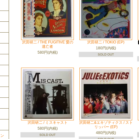
沢田研二 / THE FUGITIVE 愛の
沢田研二 / TOKIO (EP)
逃亡者
180円(内税)
580円(内税)
SOLD OUT
沢田研二 / ミスキャスト
沢田研二&エキゾティクス / スト
リッパー (EP)
580円(内税)
480円(内税)
SOLD OUT
ョン