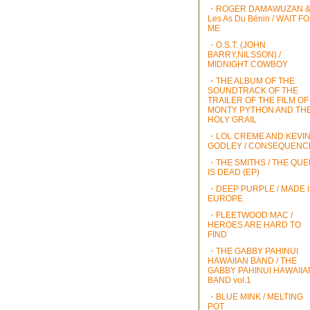
・ROGER DAMAWUZAN 
Les As Du Bénin / WAIT F
ME
・O.S.T. (JOHN
BARRY,NILSSON) /
MIDNIGHT COWBOY
・THE ALBUM OF THE
SOUNDTRACK OF THE
TRAILER OF THE FILM OF
MONTY PYTHON AND TH
HOLY GRAIL
・LOL CREME AND KEVI
GODLEY / CONSEQUENC
・THE SMITHS / THE QU
IS DEAD (EP)
・DEEP PURPLE / MADE 
EUROPE
・FLEETWOOD MAC /
HEROES ARE HARD TO
FIND
・THE GABBY PAHINUI
HAWAIIAN BAND / THE
GABBY PAHINUI HAWAIIA
BAND vol.1
・BLUE MINK / MELTING
POT