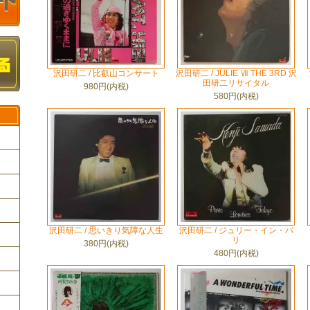
沢田研二 / 比叡山コンサート
沢田研二 / JULIE Ⅶ THE 3RD 沢
田研二リサイタル
980円(内税)
580円(内税)
ク
沢田研二 / 思いきり気障な人生
沢田研二 / ジュリー・イン・パ
リ
380円(内税)
480円(内税)