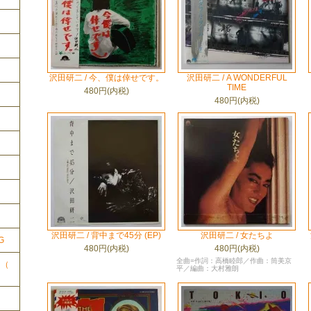
沢田研二 / 今、僕は倖せです。
沢田研二 / A WONDERFUL
TIME
480円(内税)
480円(内税)
ク
沢田研二 / 背中まで45分 (EP)
沢田研二 / 女たちよ
G
480円(内税)
480円(内税)
全曲=作詞：高橋睦郎／作曲：筒美京
ク（
平／編曲：大村雅朗