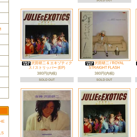
SOLD OUT
物
沢田研二 & エキゾティク
沢田研二 / ROYAL
ス / ストリッパー (EP)
STRAIGHT FLASH
380円(内税)
380円(内税)
SOLD OUT
SOLD OUT
THE
LS