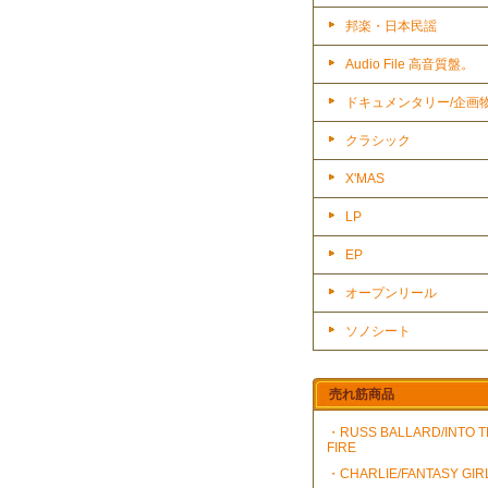
邦楽・日本民謡
Audio File 高音質盤。
ドキュメンタリー/企画
クラシック
X'MAS
LP
EP
オープンリール
ソノシート
売れ筋商品
・RUSS BALLARD/INTO 
FIRE
・CHARLIE/FANTASY GIR