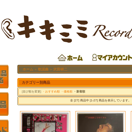
ホーム
歌謡曲
沢田研二
＞
＞
カテゴリー別商品
[並び順を変更]
・おすすめ順
・価格順
・新着順
全 [27] 商品中 [1-27] 商品を表示しています。