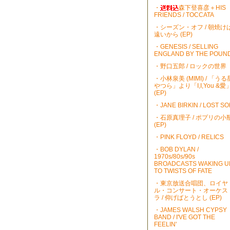
・
森下登喜彦＋HIS
FRIENDS / TOCCATA
・シーズン・オフ / 朝焼け
遠いから (EP)
・GENESIS / SELLING
ENGLAND BY THE POUN
・野口五郎 / ロックの世界
・小林泉美 (MIMI) / 「うる
やつら」より「I,I,You &愛
(EP)
・JANE BIRKIN / LOST S
・石原真理子 / ポプリの小
(EP)
・PINK FLOYD / RELICS
・BOB DYLAN /
1970s/80s/90s
BROADCASTS WAKING U
TO TWISTS OF FATE
・東京放送合唱団、ロイヤ
ル・コンサート・オーケス
ラ / 仰げばとうとし (EP)
・JAMES WALSH CYPSY
BAND / I'VE GOT THE
FEELIN'