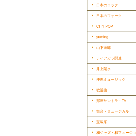
日本のロック
日本のフォーク
CITY POP
yuming
山下達郎
ナイアガラ関連
井上陽水
沖縄ミュージック
歌謡曲
邦画サントラ・TV
舞台・ミュージカル
宝塚系
和ジャズ・和フュージ