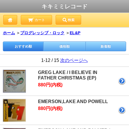
キキミミレコード
カート
検索
ホーム
＞
プログレッシブ・ロック
＞
EL&P
おすすめ順
価格順
新着順
1-12 / 15
次のページへ
GREG LAKE / I BELIEVE IN
FATHER CHRISTMAS (EP)
880円(内税)
EMERSON,LAKE AND POWELL
880円(内税)