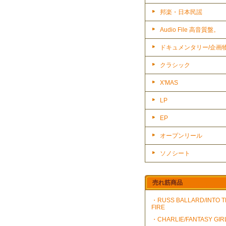
邦楽・日本民謡
Audio File 高音質盤。
ドキュメンタリー/企画
クラシック
X'MAS
LP
EP
オープンリール
ソノシート
売れ筋商品
・RUSS BALLARD/INTO 
FIRE
・CHARLIE/FANTASY GIR