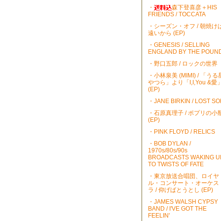
・
森下登喜彦＋HIS
FRIENDS / TOCCATA
・シーズン・オフ / 朝焼け
遠いから (EP)
・GENESIS / SELLING
ENGLAND BY THE POUN
・野口五郎 / ロックの世界
・小林泉美 (MIMI) / 「うる
やつら」より「I,I,You &愛
(EP)
・JANE BIRKIN / LOST S
・石原真理子 / ポプリの小
(EP)
・PINK FLOYD / RELICS
・BOB DYLAN /
1970s/80s/90s
BROADCASTS WAKING U
TO TWISTS OF FATE
・東京放送合唱団、ロイヤ
ル・コンサート・オーケス
ラ / 仰げばとうとし (EP)
・JAMES WALSH CYPSY
BAND / I'VE GOT THE
FEELIN'