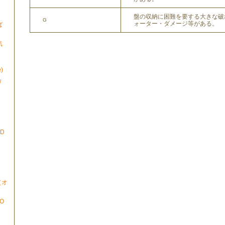
盤の収納に困難を要する大きな破
G
ォーター・ダメージ等がある。
ば
気
)
/
ND
N（オ
TO