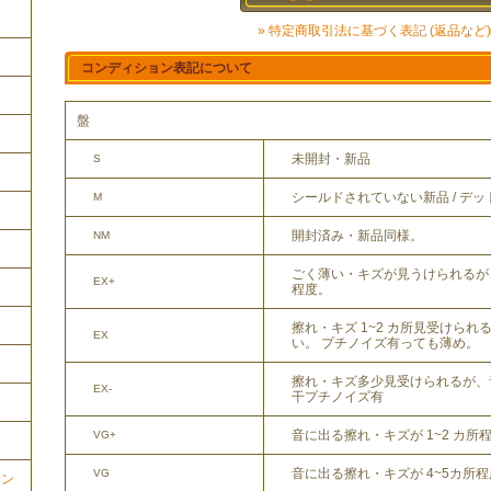
» 特定商取引法に基づく表記 (返品など)
コンディション表記について
盤
未開封・新品
S
シールドされていない新品 / デ
M
開封済み・新品同様。
NM
ごく薄い・キズが見うけられるが
EX+
程度。
擦れ・キズ 1~2 カ所見受けら
EX
い。 プチノイズ有っても薄め。
擦れ・キズ多少見受けられるが、
EX-
干プチノイズ有
音に出る擦れ・キズが 1~2 カ所
VG+
音に出る擦れ・キズが 4~5カ所
VG
ョン