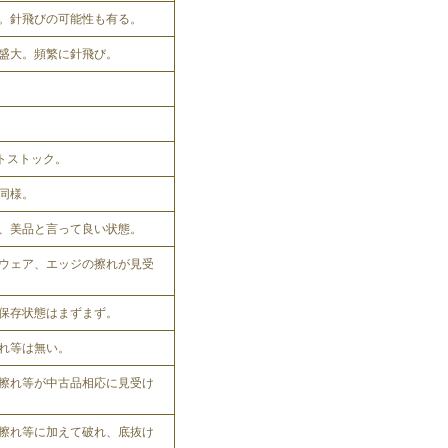
。針飛びの可能性も有る。
盛大。頻繁に針飛び。
ットストック。
同様。
、美品と言って良い状態。
ウェア、エッジの擦れが見受
保存状態はまずまず。
れ等は無い。
擦れ等が中古品相応に見受け
擦れ等に加えて破れ、底抜け