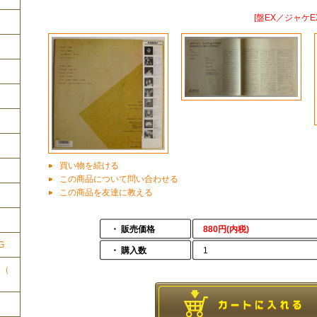
[盤EX／ジャケE
買い物を続ける
この商品について問い合わせる
この商品を友達に教える
ク
・ 販売価格
880円(内税)
G
・ 購入数
1
ク（