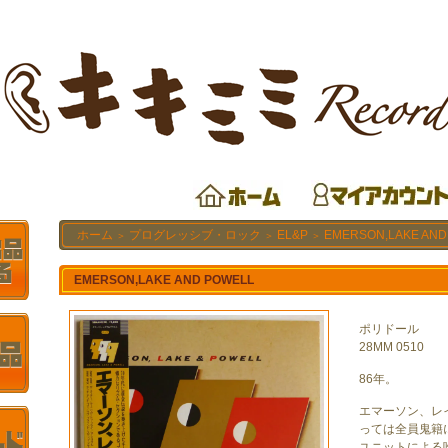
ホーム
プログレッシブ・ロック
EL&P
EMERSON,LAKE AND
＞
＞
＞
EMERSON,LAKE AND POWELL
ポリドール
28MM 0510
86年。
エマーソン、レ
っては全員鬼籍
ユニットによる