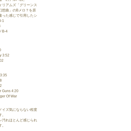
ィリアムズ「グリーンス
幻想曲」のBメロ？を原
違った感じで引用したシ
-1
3
B-4
0
y 3:52
:02
 3:35
08
42
r Guns 4:20
nger Of War
ノイズ気にならない程度
す。
レ汚れほとんど感じられ
す。