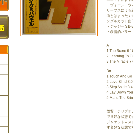
・ヴォーン・ウ
リーブスによる
曲とはまったく
ングルカット曲B
・ジャジーなB-
・叙情的バラード
A=
1 The Score 9:1
2 Learning To Fl
3 The Miracle 7
B=
1 Touch And Go
ク
2 Love Blind 3:
3 Step Aside 3:
4 Lay Down You
5 Mars, The Bri
盤質＝チリプチ
で良好な状態で
ジャケット＝ス
ず良好な状態で