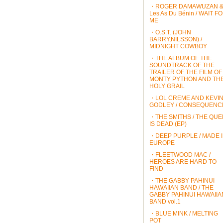
・ROGER DAMAWUZAN 
Les As Du Bénin / WAIT F
ME
・O.S.T. (JOHN
BARRY,NILSSON) /
MIDNIGHT COWBOY
・THE ALBUM OF THE
SOUNDTRACK OF THE
TRAILER OF THE FILM OF
MONTY PYTHON AND TH
HOLY GRAIL
・LOL CREME AND KEVI
GODLEY / CONSEQUENC
・THE SMITHS / THE QU
IS DEAD (EP)
・DEEP PURPLE / MADE 
EUROPE
・FLEETWOOD MAC /
HEROES ARE HARD TO
FIND
・THE GABBY PAHINUI
HAWAIIAN BAND / THE
GABBY PAHINUI HAWAIIA
BAND vol.1
・BLUE MINK / MELTING
POT