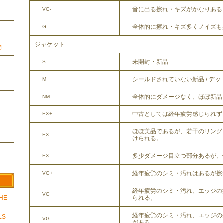
音に出る擦れ・キズがかなりある
VG-
全体的に擦れ・キズ多くノイズも
G
ジャケット
物
未開封・新品
S
シールドされていない新品 / デ
M
全体的にダメージなく、ほぼ新品
NM
中古としては経年疲労感じられず
EX+
ほぼ美品であるが、若干のリング
EX
けられる。
多少ダメージ目立つ部分あるが、
EX-
経年疲労のシミ・汚れはあるが擦
VG+
経年疲労のシミ・汚れ、エッジの
VG
THE
られる。
経年疲労のシミ・汚れ、エッジの
LS
VG-
がある。