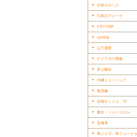
日本のロック
日本のフォーク
CITY POP
yuming
山下達郎
ナイアガラ関連
井上陽水
沖縄ミュージック
歌謡曲
邦画サントラ・TV
舞台・ミュージカル
宝塚系
和ジャズ・和フュージ