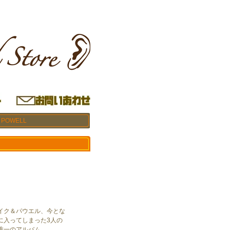
 POWELL
イク＆パウエル、今とな
に入ってしまった3人の
唯一のアルバム。