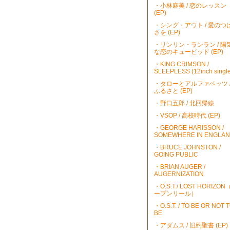
・小林麻美 / 恋のレッスン
(EP)
・シング・アウト / 愛のつ
さを (EP)
・リンリン・ランラン / 陽
な恋のキューピッド (EP)
・KING CRIMSON /
SLEEPLESS (12inch single
・タローとアルファベッツ 
ふるさと (EP)
・野口五郎 / 北回帰線
・VSOP / 高校時代 (EP)
・GEORGE HARISSON /
SOMEWHERE IN ENGLA
・BRUCE JOHNSTON /
GOING PUBLIC
・BRIAN AUGER /
AUGERNIZATION
・O.S.T./ LOST HORIZO
ープンリール）
・O.S.T. / TO BE OR NOT 
BE
・アダムス / 旧約聖書 (EP)