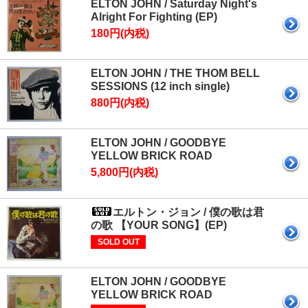
ELTON JOHN / Saturday Night's
Alright For Fighting (EP)
180円(内税)
ELTON JOHN / THE THOM BELL
SESSIONS (12 inch single)
880円(内税)
ELTON JOHN / GOODBYE
YELLOW BRICK ROAD
5,800円(内税)
エルトン・ジョン / 僕の歌は君
の歌 【YOUR SONG】(EP)
SOLD OUT
ELTON JOHN / GOODBYE
YELLOW BRICK ROAD