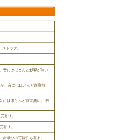
ットストック。
、音にはほとんど影響が無い
れるが、音にはほとんど影響無
音にはほとんど影響無い。 若
程度有り。
程度有り。
。針飛びの可能性も有る。