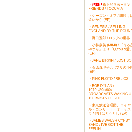
・
森下登喜彦＋HIS
FRIENDS / TOCCATA
・シーズン・オフ / 朝焼け
遠いから (EP)
・GENESIS / SELLING
ENGLAND BY THE POUN
・野口五郎 / ロックの世界
・小林泉美 (MIMI) / 「うる
やつら」より「I,I,You &愛
(EP)
・JANE BIRKIN / LOST S
・石原真理子 / ポプリの小
(EP)
・PINK FLOYD / RELICS
・BOB DYLAN /
1970s/80s/90s
BROADCASTS WAKING U
TO TWISTS OF FATE
・東京放送合唱団、ロイヤ
ル・コンサート・オーケス
ラ / 仰げばとうとし (EP)
・JAMES WALSH CYPSY
BAND / I'VE GOT THE
FEELIN'