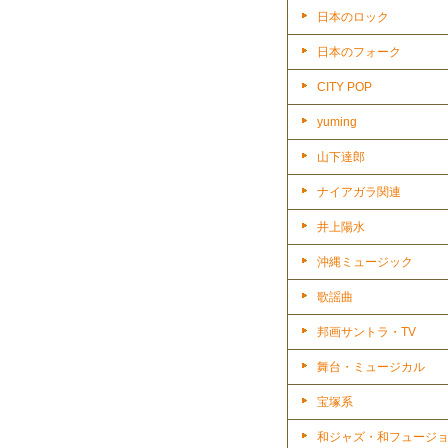
日本のロック
日本のフォーク
CITY POP
yuming
山下達郎
ナイアガラ関連
井上陽水
沖縄ミュージック
歌謡曲
邦画サントラ・TV
舞台・ミュージカル
宝塚系
和ジャズ・和フュージ