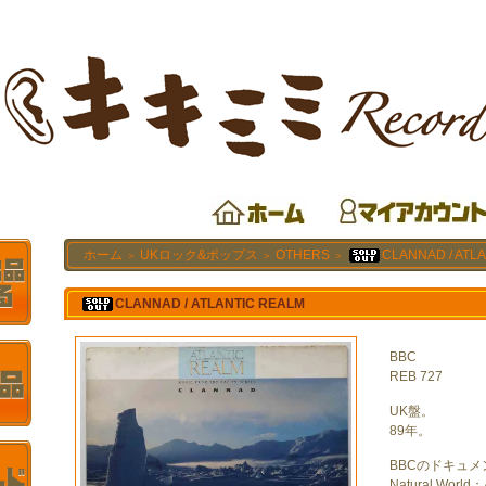
ホーム
UKロック&ポップス
OTHERS
CLANNAD / ATL
＞
＞
＞
CLANNAD / ATLANTIC REALM
BBC
REB 727
UK盤。
89年。
BBCのドキュメ
Natural World