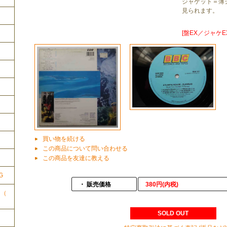
ジャケット＝薄
見られます。
[盤EX／ジャケEX
買い物を続ける
ク
この商品について問い合わせる
この商品を友達に教える
G
・ 販売価格
380円(内税)
ク（
SOLD OUT