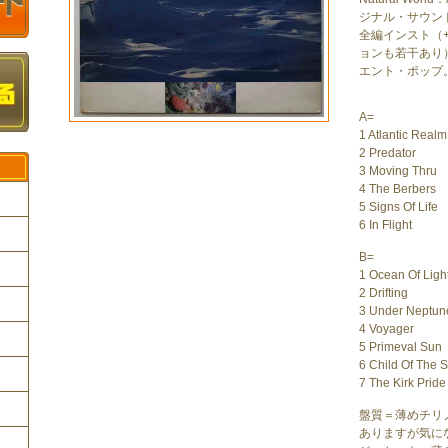
ジナル・サウン
全編インスト（
ョンも若干あり
エント・ポップ
A=
1 Atlantic Realm
2 Predator
3 Moving Thru
4 The Berbers
5 Signs Of Life
6 In Flight
B=
ク
1 Ocean Of Ligh
2 Drifting
3 Under Neptun
4 Voyager
5 Primeval Sun
6 Child Of The 
7 The Kirk Pride
盤質＝薄めチリ
ありますが気に