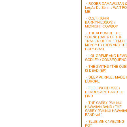
・ROGER DAMAWUZAN 
Les As Du Bénin / WAIT F
ME
・O.S.T. (JOHN
BARRY,NILSSON) /
MIDNIGHT COWBOY
・THE ALBUM OF THE
SOUNDTRACK OF THE
TRAILER OF THE FILM OF
MONTY PYTHON AND TH
HOLY GRAIL
・LOL CREME AND KEVI
GODLEY / CONSEQUENC
・THE SMITHS / THE QU
IS DEAD (EP)
・DEEP PURPLE / MADE 
EUROPE
・FLEETWOOD MAC /
HEROES ARE HARD TO
FIND
・THE GABBY PAHINUI
HAWAIIAN BAND / THE
GABBY PAHINUI HAWAIIA
BAND vol.1
・BLUE MINK / MELTING
POT