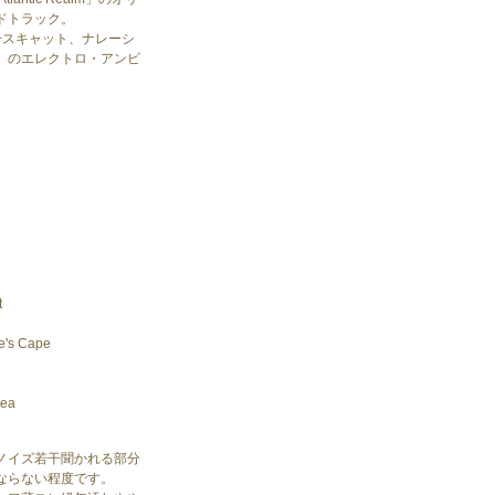
ドトラック。
+スキャット、ナレーシ
）のエレクトロ・アンビ
。
t
e's Cape
Sea
ノイズ若干聞かれる部分
ならない程度です。