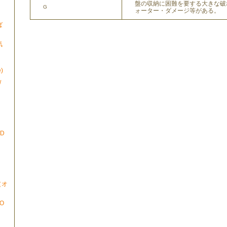
盤の収納に困難を要する大きな破
G
ォーター・ダメージ等がある。
ば
気
)
/
ND
N（オ
TO