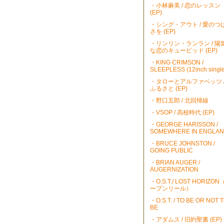
・小林麻美 / 恋のレッスン
(EP)
・シング・アウト / 愛のつ
さを (EP)
・リンリン・ランラン / 陽
な恋のキューピッド (EP)
・KING CRIMSON /
SLEEPLESS (12inch single
・タローとアルファベッツ 
ふるさと (EP)
・野口五郎 / 北回帰線
・VSOP / 高校時代 (EP)
・GEORGE HARISSON /
SOMEWHERE IN ENGLA
・BRUCE JOHNSTON /
GOING PUBLIC
・BRIAN AUGER /
AUGERNIZATION
・O.S.T./ LOST HORIZO
ープンリール）
・O.S.T. / TO BE OR NOT 
BE
・アダムス / 旧約聖書 (EP)