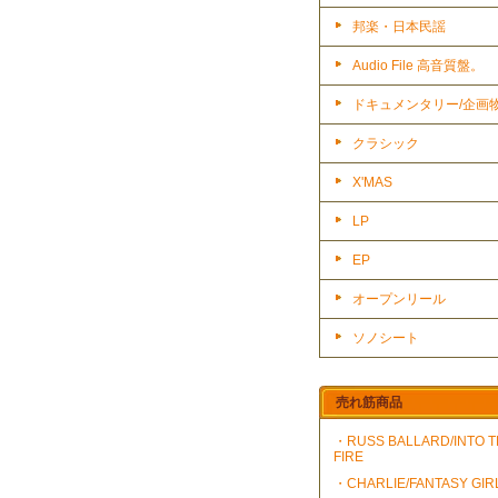
邦楽・日本民謡
Audio File 高音質盤。
ドキュメンタリー/企画
クラシック
X'MAS
LP
EP
オープンリール
ソノシート
売れ筋商品
・RUSS BALLARD/INTO 
FIRE
・CHARLIE/FANTASY GIR