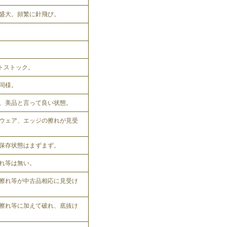
盛大。頻繁に針飛び。
ットストック。
同様。
、美品と言って良い状態。
ウェア、エッジの擦れが見受
保存状態はまずまず。
れ等は無い。
擦れ等が中古品相応に見受け
擦れ等に加えて破れ、底抜け