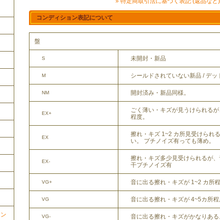
» 特定商取引法に基づく表記 (返品など)
コンディション表記について
盤
未開封・新品
S
シールドされていない新品 / デ
M
開封済み・新品同様。
NM
ごく薄い・キズが見うけられるが
EX+
程度。
擦れ・キズ 1~2 カ所見受けら
EX
い。 プチノイズ有っても薄め。
擦れ・キズ多少見受けられるが、
EX-
干プチノイズ有
音に出る擦れ・キズが 1~2 カ所
VG+
音に出る擦れ・キズが 4~5カ所
VG
ョン
音に出る擦れ・キズがかなりある
VG-