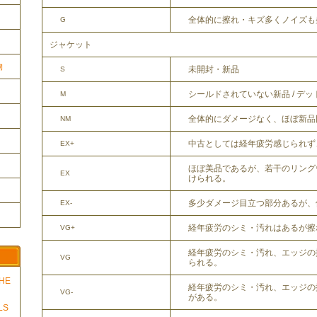
全体的に擦れ・キズ多くノイズも
G
ジャケット
物
未開封・新品
S
シールドされていない新品 / デ
M
全体的にダメージなく、ほぼ新品
NM
中古としては経年疲労感じられず
EX+
ほぼ美品であるが、若干のリング
EX
けられる。
多少ダメージ目立つ部分あるが、
EX-
経年疲労のシミ・汚れはあるが擦
VG+
経年疲労のシミ・汚れ、エッジの
VG
られる。
THE
経年疲労のシミ・汚れ、エッジの
VG-
がある。
LS