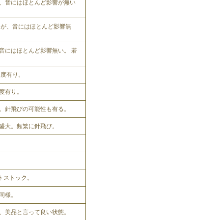
、音にはほとんど影響が無い
れるが、音にはほとんど影響無
音にはほとんど影響無い。 若
程度有り。
程度有り。
。針飛びの可能性も有る。
盛大。頻繁に針飛び。
ットストック。
同様。
、美品と言って良い状態。