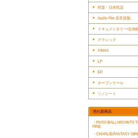
邦楽・日本民謡
Audio File 高音質盤。
ドキュメンタリー/企画
クラシック
X'MAS
LP
EP
オープンリール
ソノシート
売れ筋商品
・RUSS BALLARD/INTO 
FIRE
・CHARLIE/FANTASY GIR