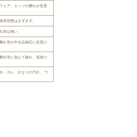
ウェア、エッジの擦れが見受
保存状態はまずまず。
れ等は無い。
擦れ等が中古品相応に見受け
擦れ等に加えて破れ、底抜け
れ・ヨレ、かなりの汚れ、 ウ