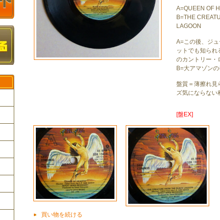
A=QUEEN OF 
B=THE CREAT
LAGOON
A=この後、ジ
ットでも知られ
のカントリー・
B=大アマゾン
盤質＝薄擦れ見
ズ気にならない
[盤EX]
ク
買い物を続ける