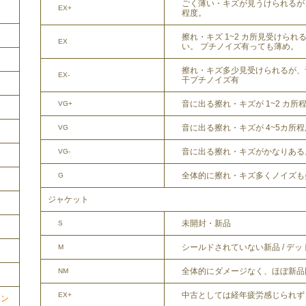
ごく薄い・キズが見うけられるが
EX+
程度。
擦れ・キズ 1~2 カ所見受けら
EX
い。 プチノイズ有っても薄め。
擦れ・キズ多少見受けられるが、
EX-
干プチノイズ有
音に出る擦れ・キズが 1~2 カ所
VG+
音に出る擦れ・キズが 4~5カ所
VG
音に出る擦れ・キズがかなりある
VG-
全体的に擦れ・キズ多くノイズも
G
ジャケット
未開封・新品
S
シールドされていない新品 / デ
M
全体的にダメージなく、ほぼ新品
NM
中古としては経年疲労感じられず
EX+
ョン