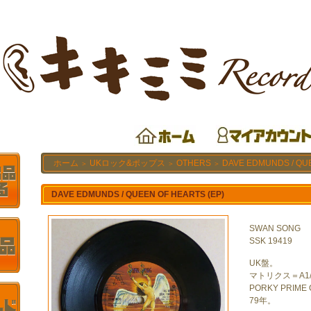
ホーム
UKロック&ポップス
OTHERS
DAVE EDMUNDS / QUE
＞
＞
＞
DAVE EDMUNDS / QUEEN OF HEARTS (EP)
SWAN SONG
SSK 19419
UK盤。
マトリクス＝A1/
PORKY PRIM
79年。