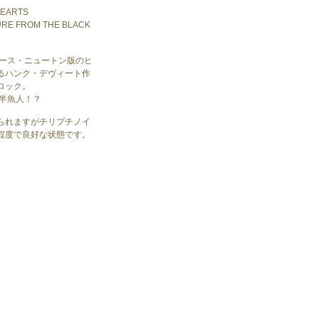
HEARTS
URE FROM THE BLACK
ュース・ニュートン版のヒ
るハンク・デヴィート作
ロック。
の半魚人！？
られますがチリプチノイ
程度で良好な状態です。