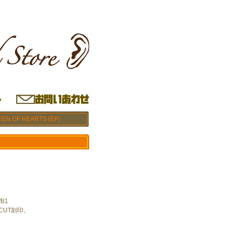
EN OF HEARTS (EP)
B1
E CUT刻印。