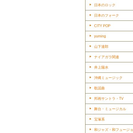
日本のロック
日本のフォーク
CITY POP
yuming
山下達郎
ナイアガラ関連
井上陽水
沖縄ミュージック
歌謡曲
邦画サントラ・TV
舞台・ミュージカル
宝塚系
和ジャズ・和フュージ