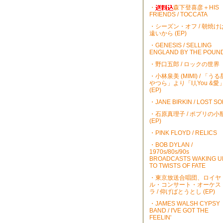
・
森下登喜彦＋HIS
FRIENDS / TOCCATA
・シーズン・オフ / 朝焼け
遠いから (EP)
・GENESIS / SELLING
ENGLAND BY THE POUN
・野口五郎 / ロックの世界
・小林泉美 (MIMI) / 「うる
やつら」より「I,I,You &愛
(EP)
・JANE BIRKIN / LOST S
・石原真理子 / ポプリの小
(EP)
・PINK FLOYD / RELICS
・BOB DYLAN /
1970s/80s/90s
BROADCASTS WAKING U
TO TWISTS OF FATE
・東京放送合唱団、ロイヤ
ル・コンサート・オーケス
ラ / 仰げばとうとし (EP)
・JAMES WALSH CYPSY
BAND / I'VE GOT THE
FEELIN'