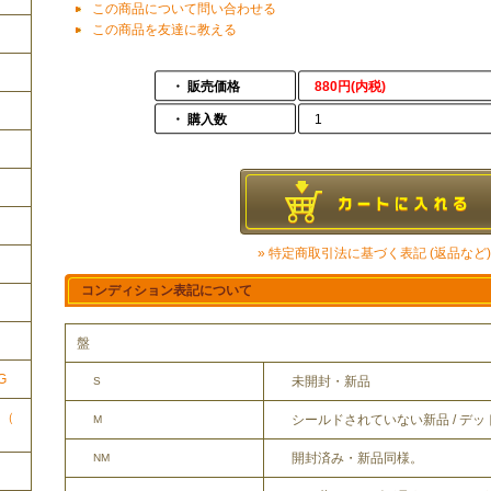
この商品について問い合わせる
この商品を友達に教える
・ 販売価格
880円(内税)
・ 購入数
1
» 特定商取引法に基づく表記 (返品など)
コンディション表記について
ク
盤
G
未開封・新品
S
ク（
シールドされていない新品 / デ
M
開封済み・新品同様。
NM