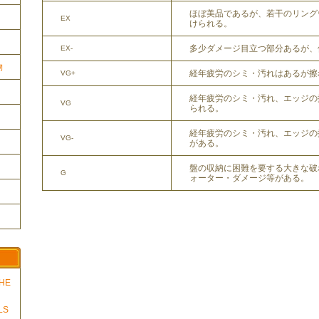
ほぼ美品であるが、若干のリング
EX
けられる。
多少ダメージ目立つ部分あるが、
EX-
物
経年疲労のシミ・汚れはあるが擦
VG+
経年疲労のシミ・汚れ、エッジの
VG
られる。
経年疲労のシミ・汚れ、エッジの
VG-
がある。
盤の収納に困難を要する大きな破
G
ォーター・ダメージ等がある。
THE
LS