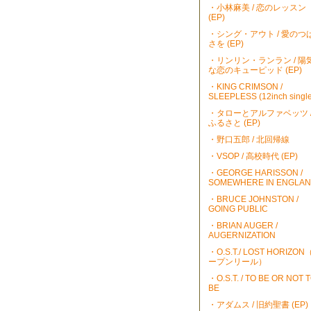
・小林麻美 / 恋のレッスン
(EP)
・シング・アウト / 愛のつ
さを (EP)
・リンリン・ランラン / 陽
な恋のキューピッド (EP)
・KING CRIMSON /
SLEEPLESS (12inch single
・タローとアルファベッツ 
ふるさと (EP)
・野口五郎 / 北回帰線
・VSOP / 高校時代 (EP)
・GEORGE HARISSON /
SOMEWHERE IN ENGLA
・BRUCE JOHNSTON /
GOING PUBLIC
・BRIAN AUGER /
AUGERNIZATION
・O.S.T./ LOST HORIZO
ープンリール）
・O.S.T. / TO BE OR NOT 
BE
・アダムス / 旧約聖書 (EP)