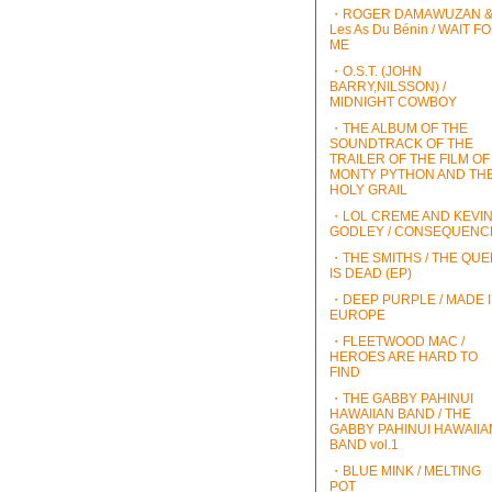
・ROGER DAMAWUZAN 
Les As Du Bénin / WAIT F
ME
・O.S.T. (JOHN
BARRY,NILSSON) /
MIDNIGHT COWBOY
・THE ALBUM OF THE
SOUNDTRACK OF THE
TRAILER OF THE FILM OF
MONTY PYTHON AND TH
HOLY GRAIL
・LOL CREME AND KEVI
GODLEY / CONSEQUENC
・THE SMITHS / THE QU
IS DEAD (EP)
・DEEP PURPLE / MADE 
EUROPE
・FLEETWOOD MAC /
HEROES ARE HARD TO
FIND
・THE GABBY PAHINUI
HAWAIIAN BAND / THE
GABBY PAHINUI HAWAIIA
BAND vol.1
・BLUE MINK / MELTING
POT