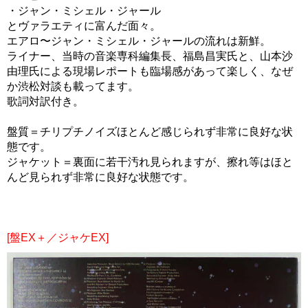
・ジャン・ミシェル・ジャール
とヴァラエティに富んだ面々。
エアロ〜ジャン・ミシェル・ジャールの流れは新鮮。
ライナー、当時の音楽専科編集長、福島昌実氏と、山本沙
由理氏による現場レポートも臨場感があって楽しく、なぜ
か渋松対談も載ってます。
歌詞対訳付き。
盤質＝チリプチノイズほとんど感じられず非常に良好な状
態です。
ジャケット＝裏面に若干汚れ見られますが、擦れ等はほと
んど見られず非常に良好な状態です。
[盤EX＋／ジャケEX]