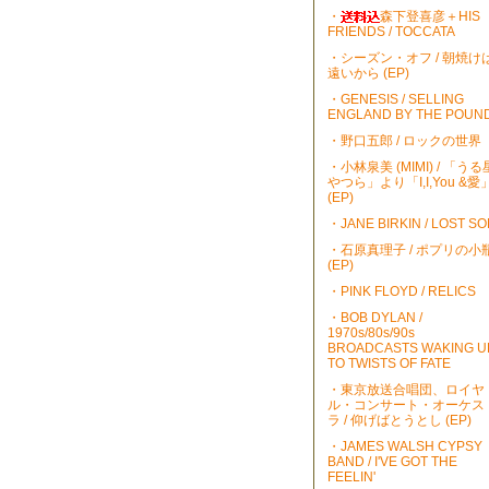
・
森下登喜彦＋HIS
FRIENDS / TOCCATA
・シーズン・オフ / 朝焼け
遠いから (EP)
・GENESIS / SELLING
ENGLAND BY THE POUN
・野口五郎 / ロックの世界
・小林泉美 (MIMI) / 「うる
やつら」より「I,I,You &愛
(EP)
・JANE BIRKIN / LOST S
・石原真理子 / ポプリの小
(EP)
・PINK FLOYD / RELICS
・BOB DYLAN /
1970s/80s/90s
BROADCASTS WAKING U
TO TWISTS OF FATE
・東京放送合唱団、ロイヤ
ル・コンサート・オーケス
ラ / 仰げばとうとし (EP)
・JAMES WALSH CYPSY
BAND / I'VE GOT THE
FEELIN'