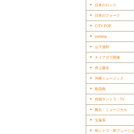
日本のロック
日本のフォーク
CITY POP
yuming
山下達郎
ナイアガラ関連
井上陽水
沖縄ミュージック
歌謡曲
邦画サントラ・TV
舞台・ミュージカル
宝塚系
和ジャズ・和フュージ