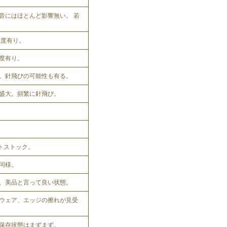
音にはほとんど影響無い。 若
程度有り。
程度有り。
。針飛びの可能性も有る。
盛大。頻繁に針飛び。
ットストック。
同様。
、美品と言って良い状態。
ウェア、エッジの擦れが見受
保存状態はまずまず。