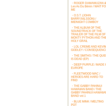
・ROGER DAMAWUZAN 
Les As Du Bénin / WAIT F
ME
・O.S.T. (JOHN
BARRY,NILSSON) /
MIDNIGHT COWBOY
・THE ALBUM OF THE
SOUNDTRACK OF THE
TRAILER OF THE FILM OF
MONTY PYTHON AND TH
HOLY GRAIL
・LOL CREME AND KEVI
GODLEY / CONSEQUENC
・THE SMITHS / THE QU
IS DEAD (EP)
・DEEP PURPLE / MADE 
EUROPE
・FLEETWOOD MAC /
HEROES ARE HARD TO
FIND
・THE GABBY PAHINUI
HAWAIIAN BAND / THE
GABBY PAHINUI HAWAIIA
BAND vol.1
・BLUE MINK / MELTING
POT