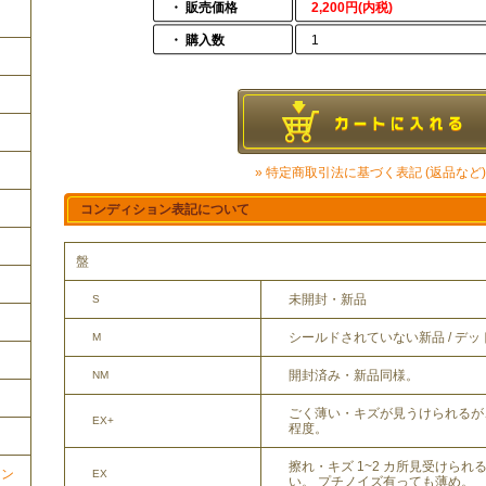
・ 販売価格
2,200円(内税)
・ 購入数
1
» 特定商取引法に基づく表記 (返品など)
コンディション表記について
盤
未開封・新品
S
シールドされていない新品 / デ
M
開封済み・新品同様。
NM
ごく薄い・キズが見うけられるが
EX+
程度。
擦れ・キズ 1~2 カ所見受けら
ョン
EX
い。 プチノイズ有っても薄め。