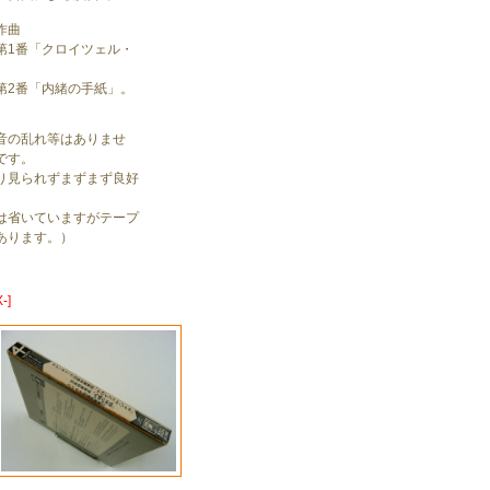
作曲
第1番「クロイツェル・
第2番「内緒の手紙」。
音の乱れ等はありませ
です。
り見られずまずまず良好
は省いていますがテープ
あります。）
-]