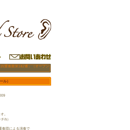
楽四重奏曲第1&2番」（オープン
リール）
009
。
レオ。
ンチ/s）
重奏団による演奏で