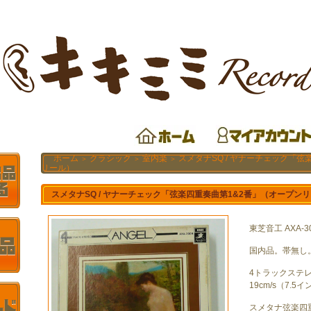
ホーム
クラシック
室内楽
スメタナSQ / ヤナーチェック「弦
＞
＞
＞
リール）
スメタナSQ / ヤナーチェック「弦楽四重奏曲第1&2番」（オープン
東芝音工 AXA-3
国内品。帯無し
4トラックステ
19cm/s（7.5イ
スメタナ弦楽四