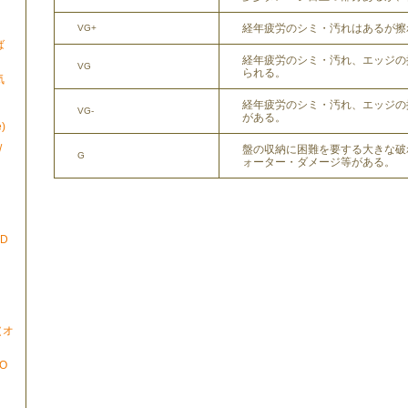
経年疲労のシミ・汚れはあるが擦
VG+
ば
経年疲労のシミ・汚れ、エッジの
VG
られる。
気
経年疲労のシミ・汚れ、エッジの
VG-
がある。
)
/
盤の収納に困難を要する大きな破
G
ォーター・ダメージ等がある。
ND
N（オ
TO