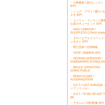
・小林麻美 / 恋のレッスン
(EP)
・シング・アウト / 愛のつ
さを (EP)
・リンリン・ランラン / 陽
な恋のキューピッド (EP)
・KING CRIMSON /
SLEEPLESS (12inch single
・タローとアルファベッツ 
ふるさと (EP)
・野口五郎 / 北回帰線
・VSOP / 高校時代 (EP)
・GEORGE HARISSON /
SOMEWHERE IN ENGLA
・BRUCE JOHNSTON /
GOING PUBLIC
・BRIAN AUGER /
AUGERNIZATION
・O.S.T./ LOST HORIZO
ープンリール）
・O.S.T. / TO BE OR NOT 
BE
・アダムス / 旧約聖書 (EP)