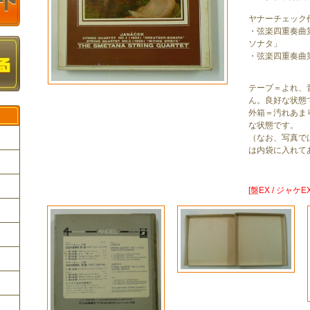
ヤナーチェック
・弦楽四重奏曲
ソナタ」
・弦楽四重奏曲
テープ＝よれ、
ん。良好な状態
外箱＝汚れあま
な状態です。
（なお、写真で
は内袋に入れて
ク
[盤EX / ジャケEX