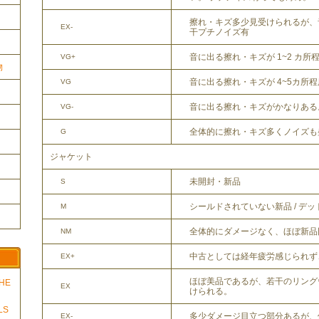
擦れ・キズ多少見受けられるが、
EX-
干プチノイズ有
音に出る擦れ・キズが 1~2 カ所
VG+
物
音に出る擦れ・キズが 4~5カ所
VG
音に出る擦れ・キズがかなりある
VG-
全体的に擦れ・キズ多くノイズも
G
ジャケット
未開封・新品
S
シールドされていない新品 / デ
M
全体的にダメージなく、ほぼ新品
NM
中古としては経年疲労感じられず
EX+
ほぼ美品であるが、若干のリング
THE
EX
けられる。
LS
多少ダメージ目立つ部分あるが、
EX-