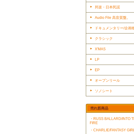
邦楽・日本民謡
Audio File 高音質盤。
ドキュメンタリー/企画
クラシック
X'MAS
LP
EP
オープンリール
ソノシート
売れ筋商品
・RUSS BALLARD/INTO 
FIRE
・CHARLIE/FANTASY GIR